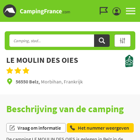
Ga naar menu
Ga naar inhoud
Ga naar zoeken
LE MOULIN DES OIES
56550 Belz,
Morbihan, Frankrijk
Beschrijving van de camping
Vraag om informatie
Het nummer weergeven
De camping LE MOULIN DES OIES is gelegen in Belz in de