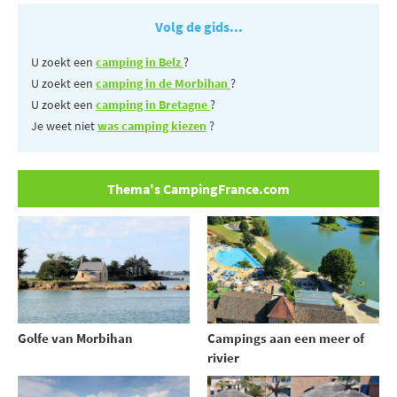
Volg de gids...
U zoekt een
camping in Belz
?
U zoekt een
camping in de Morbihan
?
U zoekt een
camping in Bretagne
?
Je weet niet
was camping kiezen
?
Thema's CampingFrance.com
Golfe van Morbihan
Campings aan een meer of
rivier