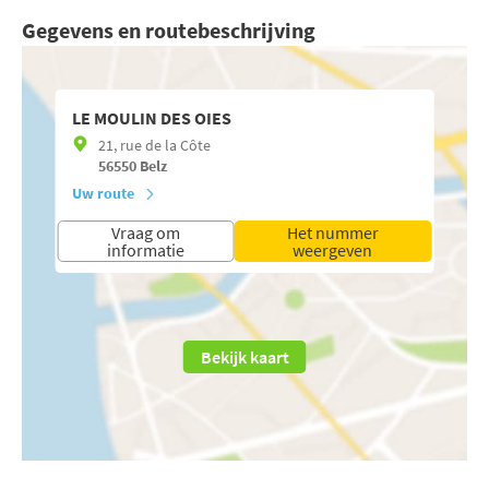
Gegevens en routebeschrijving
LE MOULIN DES OIES
21, rue de la Côte
56550
Belz
Uw route
Vraag om
Het nummer
informatie
weergeven
Bekijk kaart