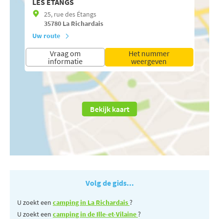
LES ÉTANGS
25, rue des Étangs
35780
La Richardais
Uw route
Vraag om
Het nummer
informatie
weergeven
Bekijk kaart
Volg de gids...
U zoekt een
camping in La Richardais
?
U zoekt een
camping in de Ille-et-Vilaine
?