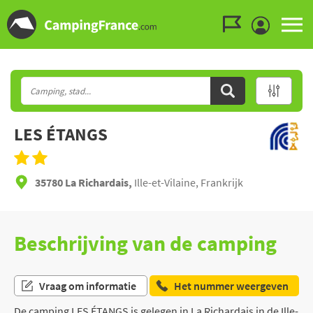
Ga naar menu
Ga naar inhoud
Ga naar zoeken
LES ÉTANGS
35780 La Richardais,
Ille-et-Vilaine, Frankrijk
Beschrijving van de camping
Vraag om informatie
Het nummer weergeven
De camping LES ÉTANGS is gelegen in La Richardais in de Ille-