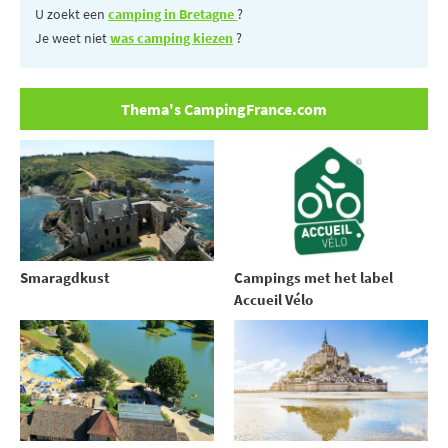
U zoekt een
camping in Bretagne
?
Je weet niet
was camping kiezen
?
Thema's CampingFrance.com
Smaragdkust
Campings met het label
Accueil Vélo