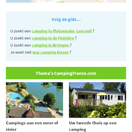
Volg de gids...
U zoekt een
camping in Plobannalec-Lesconil
?
U zoekt een
camping in de Finistère
?
U zoekt een
camping in Bretagne
?
Je weet niet
was camping kiezen
?
Thema's CampingFrance.com
Uw tweede thuis op een
Campings aan een meer of
camping
rivier