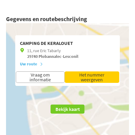
Gegevens en routebeschrijving
CAMPING DE KERALOUET
11, rue Eric Tabarly
29740
Plobannalec-Lesconil
Uw route
Vraag om
Het nummer
informatie
weergeven
Bekijk kaart