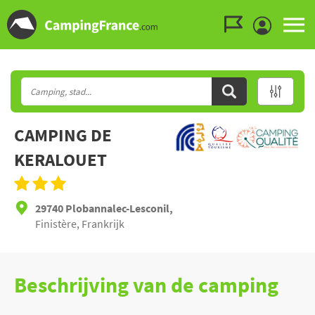
Ga naar menu
Ga naar inhoud
Ga naar zoeken
CAMPING DE
KERALOUET
29740 Plobannalec-Lesconil,
Finistère, Frankrijk
Beschrijving van de camping