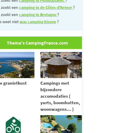
 zoekt een
camping in Ploubazlanec
?
 zoekt een
camping in de Côtes-d'Armor
?
 zoekt een
camping in Bretagne
?
e weet niet
was camping kiezen
?
Thema's CampingFrance.com
e granietkust
Campings met
bijzondere
accomodaties (
yurts, boomhutten,
woonwagens... )