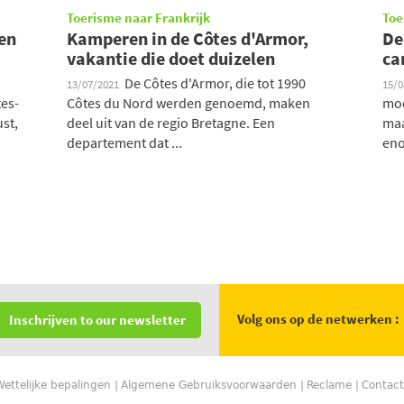
Toerisme naar Frankrijk
Toe
en
Kamperen in de Côtes d'Armor,
De
vakantie die doet duizelen
ca
De Côtes d'Armor, die tot 1990
13/07/2021
15/
tes-
Côtes du Nord werden genoemd, maken
moo
st,
deel uit van de regio Bretagne. Een
maa
departement dat ...
eno
Volg ons op de netwerken :
Inschrijven to our newsletter
Wettelijke bepalingen
Algemene Gebruiksvoorwaarden
Reclame
Contact