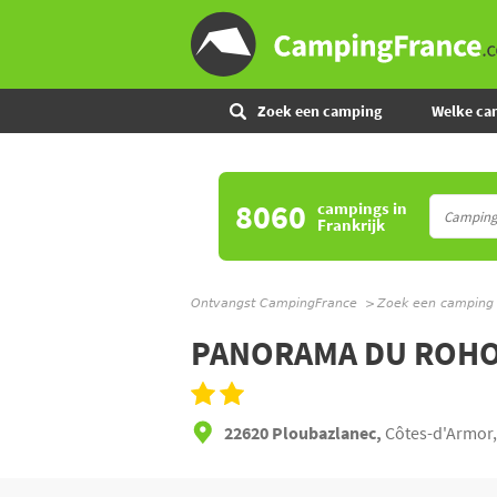
Zoek een camping
Welke ca
8060
campings
in
Frankrijk
Ontvangst CampingFrance
Zoek een camping
PANORAMA DU ROH
22620 Ploubazlanec,
Côtes-d'Armor,