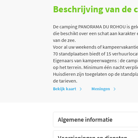
Beschrijving van de
De camping PANORAMA DU ROHOU is gelege
die beschikt over een schat aan karakter
van de zee.
Voor al uw weekends of kampeervakanties
70 standplaatsen biedt of 15 verhuurlocati
Eigenaars van kampeerwagens : de campin
op het terrein. Minimum één nacht verpli
Huisdieren zijn toegelaten op de standp
de tarieven.
Bekijk kaart
Meningen
Algemene informatie
Voorzieningen en diensten