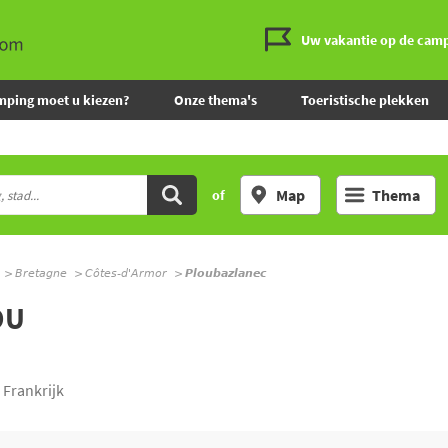
Uw vakantie op de cam
mping moet u kiezen?
Onze thema's
Toeristische plekken
Map
Thema
of
Bretagne
Côtes-d'Armor
Ploubazlanec
OU
 Frankrijk