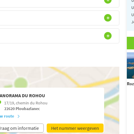
U
U
U
J
Roz
ANORAMA DU ROHOU
17/19, chemin du Rohou
22620
Ploubazlanec
w route
raag om informatie
Het nummer weergeven