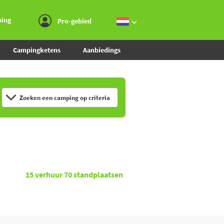
Ga naar menu
Ga naar inhoud
Ga naar zoeken
ping
Pro-gebied
Campingketens
Aanbiedings
Zoeken een camping op criteria
15
verhuur
70
standplaatsen