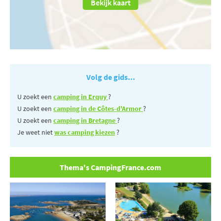
Bekijk kaart
Volg de gids...
U zoekt een
camping in Erquy
?
U zoekt een
camping in de Côtes-d'Armor
?
U zoekt een
camping in Bretagne
?
Je weet niet
was camping kiezen
?
Thema's CampingFrance.com