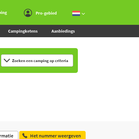
Ga naar menu
Ga naar inhoud
Ga naar zoeken
ping
Pro-gebied
Campingketens
Aanbiedings
Zoeken een camping op criteria
rmatie
Het nummer weergeven