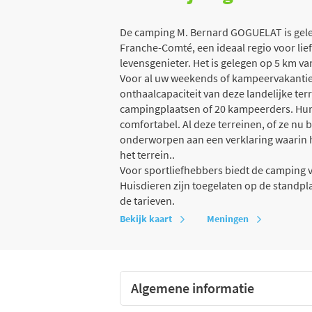
De camping M. Bernard GOGUELAT is gelege
Franche-Comté, een ideaal regio voor li
levensgenieter. Het is gelegen op 5 km van
Voor al uw weekends of kampeervakanties
onthaalcapaciteit van deze landelijke te
campingplaatsen of 20 kampeerders. Hun 
comfortabel. Al deze terreinen, of ze nu
onderworpen aan een verklaring waarin h
het terrein..
Voor sportliefhebbers biedt de camping ve
Huisdieren zijn toegelaten op de standp
de tarieven.
Bekijk kaart
Meningen
Algemene informatie