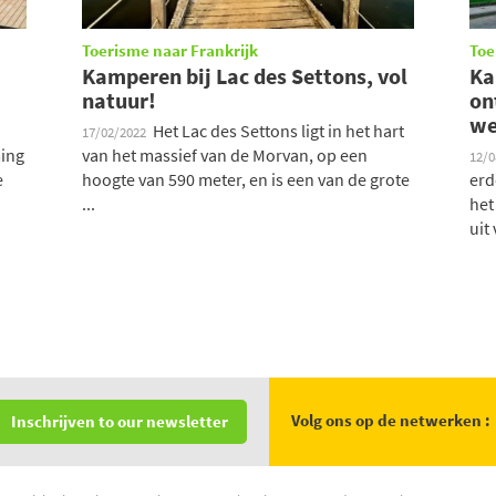
Toerisme naar Frankrijk
Toe
Kamperen bij Lac des Settons, vol
Ka
natuur!
on
we
Het Lac des Settons ligt in het hart
17/02/2022
ming
van het massief van de Morvan, op een
12/
e
hoogte van 590 meter, en is een van de grote
erd
...
het
uit 
Volg ons op de netwerken :
Inschrijven to our newsletter