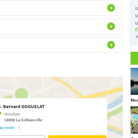
U
U
U
F
J
Mee
. Bernard GOGUELAT
Mondain
58800
La Collancelle
w route