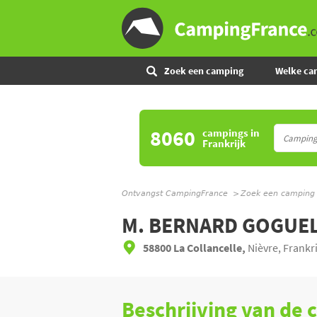
Zoek een camping
Welke ca
8060
campings
in
Frankrijk
Ontvangst CampingFrance
Zoek een camping
M. BERNARD GOGUE
58800 La Collancelle,
Nièvre, Frankri
Beschrijving van de