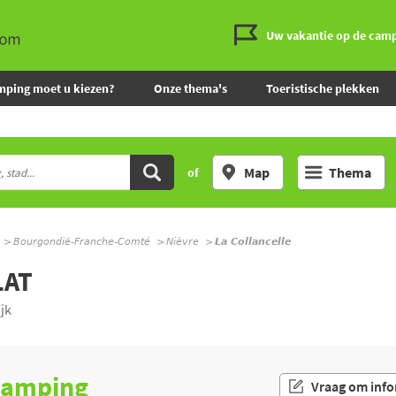
Uw vakantie op de cam
mping moet u kiezen?
Onze thema's
Toeristische plekken
Map
Thema
of
Bourgondië-Franche-Comté
Nièvre
La Collancelle
LAT
jk
 camping
Vraag om info