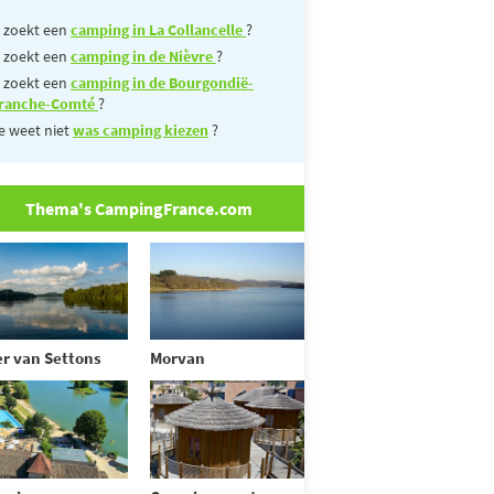
 zoekt een
camping in La Collancelle
?
 zoekt een
camping in de Nièvre
?
 zoekt een
camping in de Bourgondië-
ranche-Comté
?
e weet niet
was camping kiezen
?
Thema's CampingFrance.com
r van Settons
Morvan