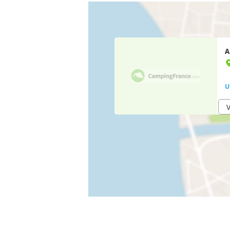
A
U
V