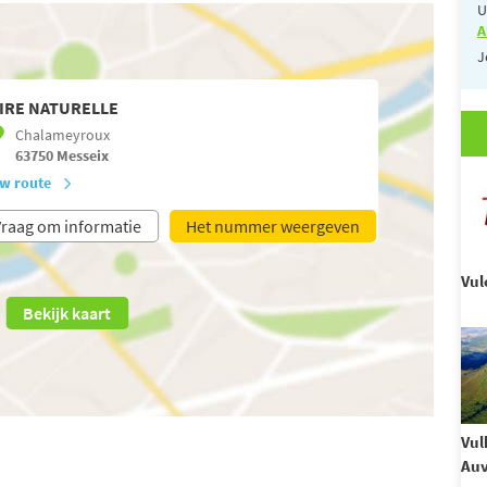
U
A
J
IRE NATURELLE
Chalameyroux
63750
Messeix
w route
raag om informatie
Het nummer weergeven
Vul
Bekijk kaart
Vul
Au