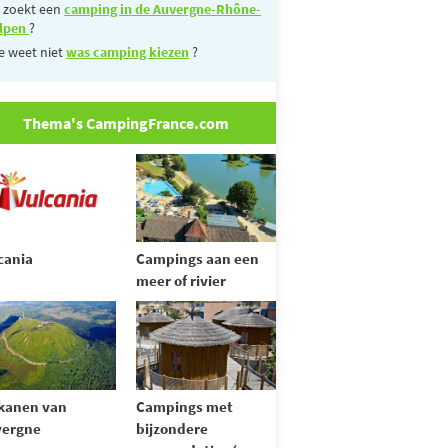
 zoekt een
camping in de Auvergne-Rhône-
lpen
?
e weet niet
was camping kiezen
?
Thema's CampingFrance.com
cania
Campings aan een
meer of rivier
kanen van
Campings met
vergne
bijzondere