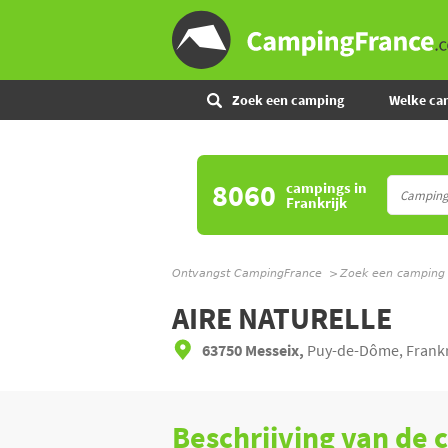
Zoek een camping
Welke ca
8060
campings
in
Frankrijk
Ontvangst CampingFrance
Zoek een camping
AIRE NATURELLE
63750 Messeix,
Puy-de-Dôme, Frankr
Beschrijving van de