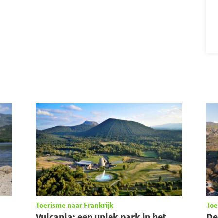
Toerisme naar Frankrijk
Toe
Vulcania: een uniek park in het
De