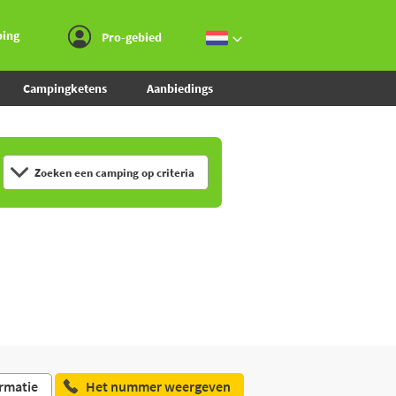
Ga naar menu
Ga naar inhoud
Ga naar zoeken
ping
Pro-gebied
Campingketens
Aanbiedings
Zoeken een camping op criteria
rmatie
Het nummer weergeven