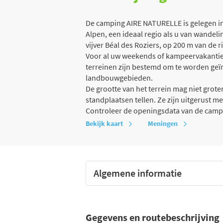
De camping AIRE NATURELLE is gelegen i
Alpen, een ideaal regio als u van wandeli
vijver Béal des Roziers, op 200 m van de r
Voor al uw weekends of kampeervakanties i
terreinen zijn bestemd om te worden geï
landbouwgebieden.
De grootte van het terrein mag niet grot
standplaatsen tellen. Ze zijn uitgerust m
Controleer de openingsdata van de campi
Bekijk kaart
Meningen
Algemene informatie
Gegevens en routebeschrijving