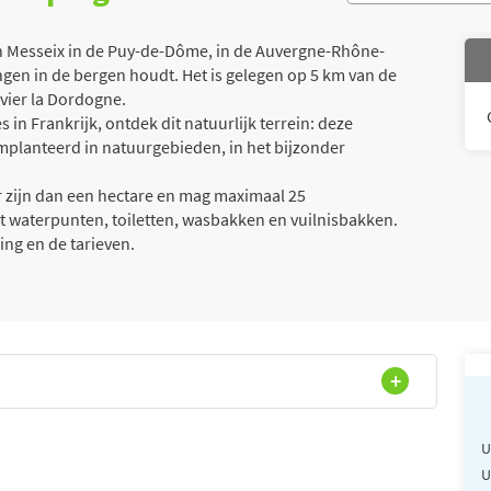
n Messeix in de Puy-de-Dôme, in de Auvergne-Rhône-
ngen in de bergen houdt. Het is gelegen op 5 km van de
ivier la Dordogne.
n Frankrijk, ontdek dit natuurlijk terrein: deze
mplanteerd in natuurgebieden, in het bijzonder
er zijn dan een hectare en mag maximaal 25
et waterpunten, toiletten, wasbakken en vuilnisbakken.
ng en de tarieven.
U
U