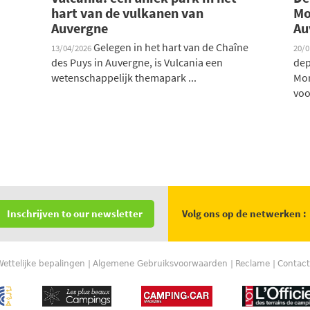
hart van de vulkanen van
Mo
Auvergne
Au
Gelegen in het hart van de Chaîne
13/04/2026
20/
des Puys in Auvergne, is Vulcania een
dep
wetenschappelijk themapark ...
Mon
voo
Volg ons op de netwerken :
Inschrijven to our newsletter
Wettelijke bepalingen
Algemene Gebruiksvoorwaarden
Reclame
Contact