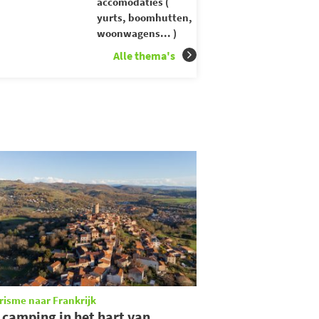
accomodaties (
yurts, boomhutten,
woonwagens... )
Alle thema's
risme naar Frankrijk
 camping in het hart van