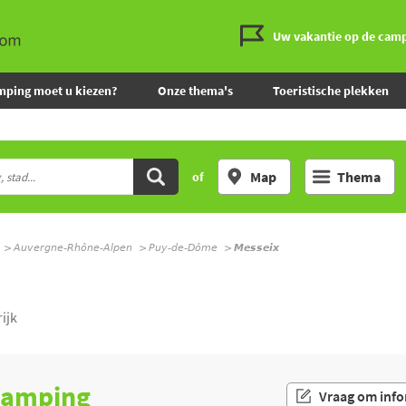
Uw vakantie op de cam
mping moet u kiezen?
Onze thema's
Toeristische plekken
Map
Thema
of
Auvergne-Rhône-Alpen
Puy-de-Dôme
Messeix
ijk
 camping
Vraag om info