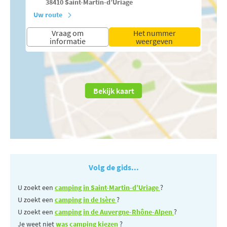
38410
Saint-Martin-d’Uriage
Uw route
Vraag om
Het nummer
informatie
weergeven
Bekijk kaart
Volg de gids...
U zoekt een
camping in Saint-Martin-d’Uriage
?
U zoekt een
camping in de Isère
?
U zoekt een
camping in de Auvergne-Rhône-Alpen
?
Je weet niet
was camping kiezen
?