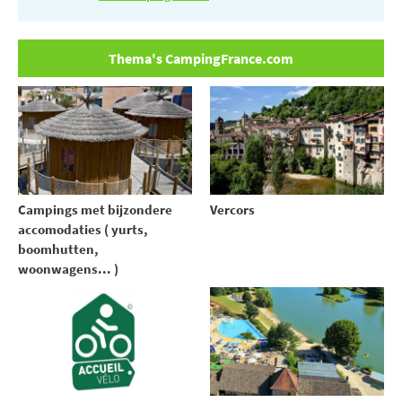
Thema's CampingFrance.com
Campings met bijzondere
Vercors
accomodaties ( yurts,
boomhutten,
woonwagens... )