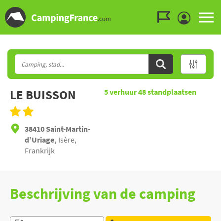
Ga naar menu
Ga naar inhoud
Ga naar zoeken
LE BUISSON
5
verhuur
48
standplaatsen
38410 Saint-Martin-
d’Uriage,
Isère,
Frankrijk
Beschrijving van de camping