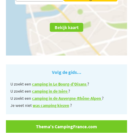
Bekijk kaart
Volg de gids...
U zoekt een
camping in Le Bourg-d’Oisans
?
U zoekt een
camping in de Isère
?
U zoekt een
camping in de Auvergne-Rhône-Alpen
?
Je weet niet
was camping kiezen
?
Thema's CampingFrance.com