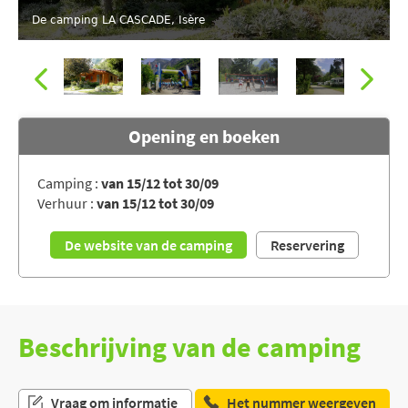
De camping LA CASCADE, Isère
Opening en boeken
Camping :
van 15/12 tot 30/09
Verhuur :
van 15/12 tot 30/09
De camping LA CASCADE, Isère
De website van de camping
Reservering
Beschrijving van de camping
Vraag om informatie
Het nummer weergeven