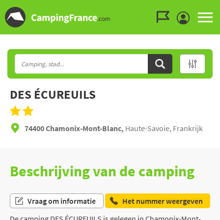
Ga naar menu
Ga naar inhoud
Ga naar zoeken
DES ÉCUREUILS
74400 Chamonix-Mont-Blanc,
Haute-Savoie, Frankrijk
Beschrijving van de camping
Vraag om informatie
Het nummer weergeven
De camping DES ÉCUREUILS is gelegen in Chamonix-Mont-