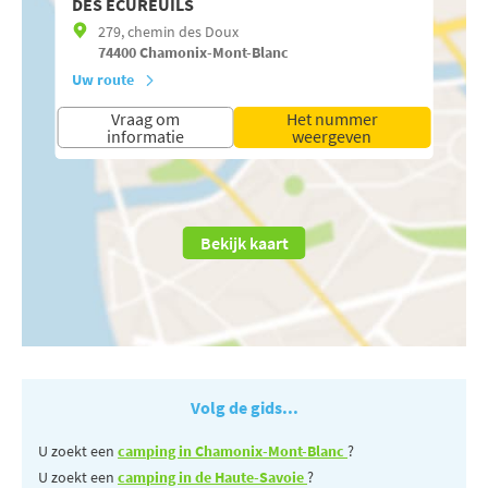
DES ÉCUREUILS
279, chemin des Doux
74400
Chamonix-Mont-Blanc
Uw route
Vraag om
Het nummer
informatie
weergeven
Bekijk kaart
Volg de gids...
U zoekt een
camping in Chamonix-Mont-Blanc
?
U zoekt een
camping in de Haute-Savoie
?