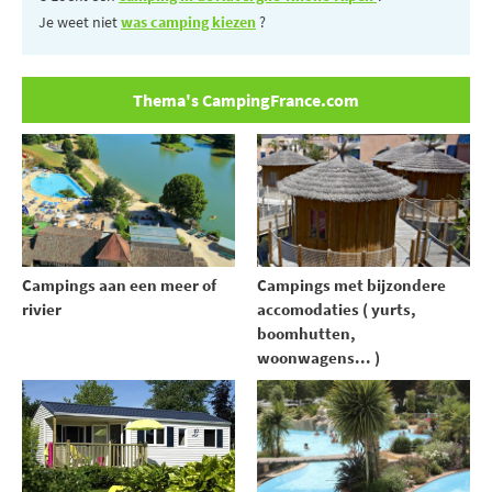
Je weet niet
was camping kiezen
?
Thema's CampingFrance.com
Campings aan een meer of
Campings met bijzondere
rivier
accomodaties ( yurts,
boomhutten,
woonwagens... )