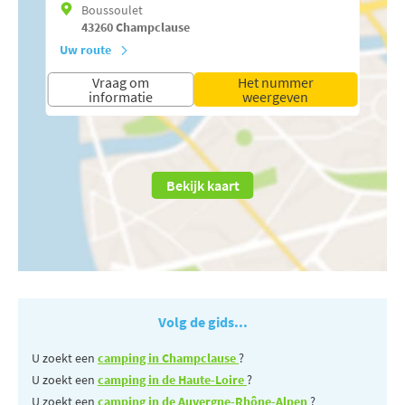
Boussoulet
43260
Champclause
Uw route
Vraag om
Het nummer
informatie
weergeven
Bekijk kaart
Volg de gids...
U zoekt een
camping in Champclause
?
U zoekt een
camping in de Haute-Loire
?
U zoekt een
camping in de Auvergne-Rhône-Alpen
?