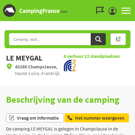
Ga naar menu
Ga naar inhoud
Ga naar zoeken
LE MEYGAL
6
verhuur
12
standplaatsen
43260 Champclause,
Haute-Loire, Frankrijk
Beschrijving van de camping
Vraag om informatie
Het nummer weergeven
De camping LE MEYGAL is gelegen in Champclause in de