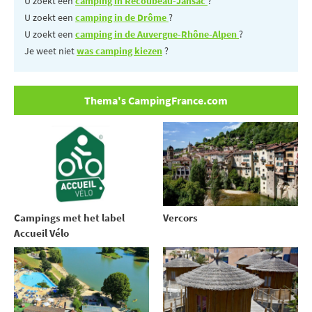
U zoekt een
camping in Recoubeau-Jansac
?
U zoekt een
camping in de Drôme
?
U zoekt een
camping in de Auvergne-Rhône-Alpen
?
Je weet niet
was camping kiezen
?
Thema's CampingFrance.com
Campings met het label
Vercors
Accueil Vélo