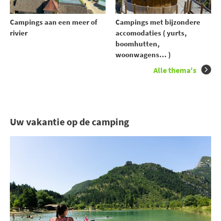
Campings aan een meer of
Campings met bijzondere
rivier
accomodaties ( yurts,
boomhutten,
woonwagens... )
Alle thema's
Uw vakantie op de camping