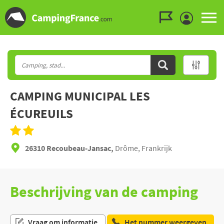
Ga naar menu
Ga naar inhoud
Ga naar zoeken
CAMPING MUNICIPAL LES
ÉCUREUILS
26310 Recoubeau-Jansac,
Drôme, Frankrijk
Beschrijving van de camping
Vraag om informatie
Het nummer weergeven