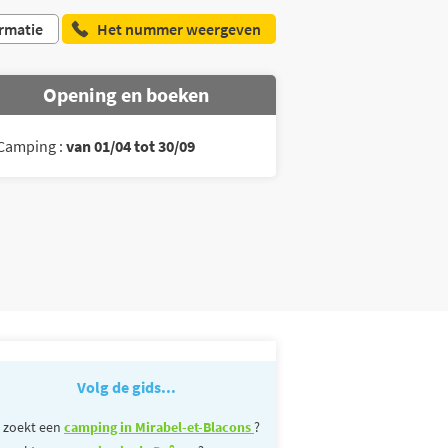
rmatie
Het nummer weergeven
Opening en boeken
Camping :
van 01/04 tot 30/09
Volg de gids...
 zoekt een
camping in Mirabel-et-Blacons
?