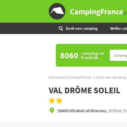
Zoek een camping
Welke ca
8060
campings
in
Frankrijk
Ontvangst CampingFrance
Zoek een camping
VAL DRÔME SOLEIL
26400 Mirabel-et-Blacons,
Drôme, Fr