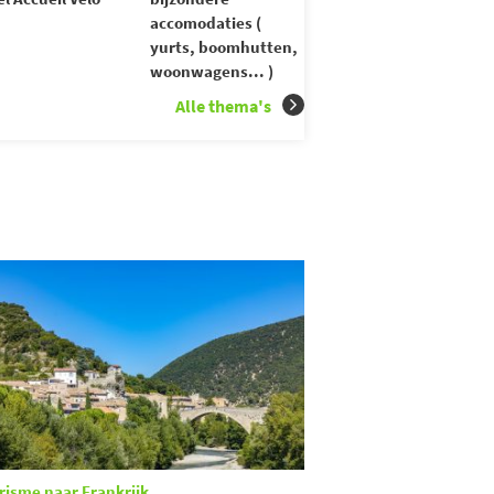
accomodaties (
yurts, boomhutten,
woonwagens... )
Alle thema's
risme naar Frankrijk