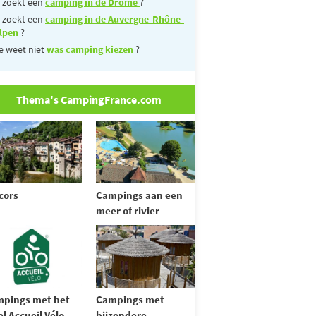
 zoekt een
camping in de Drôme
?
 zoekt een
camping in de Auvergne-Rhône-
lpen
?
e weet niet
was camping kiezen
?
Thema's CampingFrance.com
cors
Campings aan een
meer of rivier
pings met het
Campings met
el Accueil Vélo
bijzondere