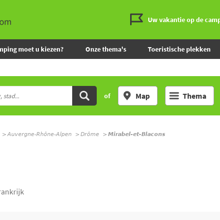
Uw vakantie op de cam
mping moet u kiezen?
Onze thema's
Toeristische plekken
Map
Thema
of
Auvergne-Rhône-Alpen
Drôme
Mirabel-et-Blacons
ankrijk