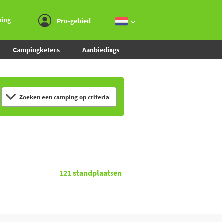
Ga naar menu
Ga naar inhoud
Ga naar zoeken
ping
Pro-gebied
Campingketens
Aanbiedings
Zoeken een camping op criteria
121
standplaatsen