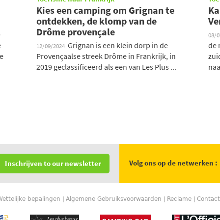
Kies een camping om Grignan te
Ka
ontdekken, de klomp van de
Ve
Drôme provençale
e
08/
e
Grignan is een klein dorp in de
de 
12/09/2024
e
Provençaalse streek Drôme in Frankrijk, in
zui
2019 geclassificeerd als een van Les Plus ...
naar
Volg ons op de netwerken :
Inschrijven to our newsletter
Wettelijke bepalingen
Algemene Gebruiksvoorwaarden
Reclame
Contact