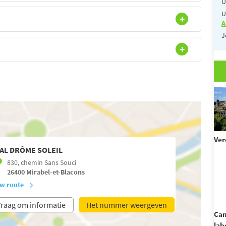
U
U
A
J
Ver
AL DRÔME SOLEIL
830, chemin Sans Souci
26400
Mirabel-et-Blacons
w route
raag om informatie
Het nummer weergeven
Cam
lab