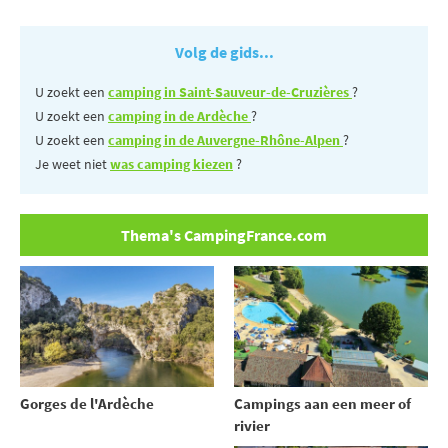
Volg de gids...
U zoekt een
camping in Saint-Sauveur-de-Cruzières
?
U zoekt een
camping in de Ardèche
?
U zoekt een
camping in de Auvergne-Rhône-Alpen
?
Je weet niet
was camping kiezen
?
Thema's CampingFrance.com
Gorges de l'Ardèche
Campings aan een meer of
rivier