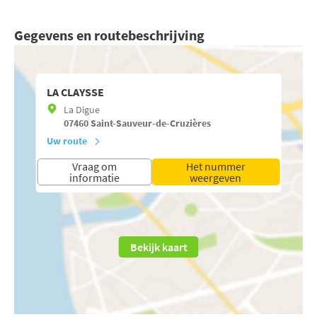
Gegevens en routebeschrijving
LA CLAYSSE
La Digue
07460
Saint-Sauveur-de-Cruzières
Uw route
Vraag om
Het nummer
informatie
weergeven
Bekijk kaart