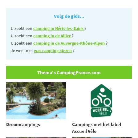
Volg de gids...
U zoekt een
camping in Néris-les-Bains
?
U zoekt een
camping in de Allier
?
U zoekt een
camping in de Auvergne-Rhône-Alpen
?
Je weet niet
was camping kiezen
?
Thema's CampingFrance.com
Droomcampings
Campings met het label
Accueil Vélo