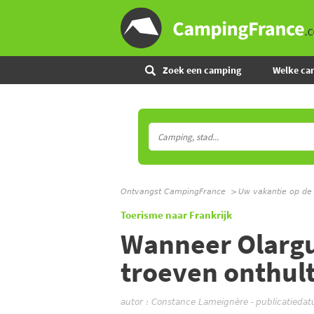
Zoek een camping
Welke ca
Ontvangst CampingFrance
Uw vakantie op de
Toerisme naar Frankrijk
Wanneer Olargue
troeven onthul
autor :
Constance Lameignère
-
publicatieda