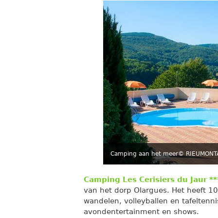
Camping aan het meer
© RIEUMONTA
Camping Les Cerisiers du Jaur **
van het dorp Olargues. Het heeft 1
wandelen, volleyballen en tafeltenni
avondentertainment en shows.