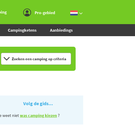
Ga naar menu
Ga naar inhoud
Ga naar zoeken
ping
Pro-gebied
Campingketens
Aanbiedings
Zoeken een camping op criteria
Volg de gids...
e weet niet
was camping kiezen
?