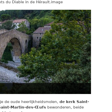
ts du Diable in de Hérault.image
je de oude heerlijkheidsmolen,
de kerk Saint-
Saint-Martin-des-Œufs
bewonderen, beide