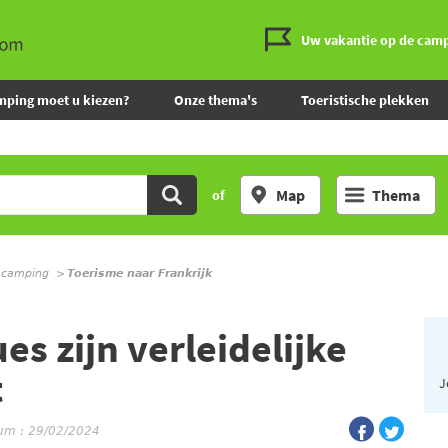
Uw vakantie op de cam
mping moet u kiezen?
Onze thema's
Toeristische plekken
Map
Thema
of
 camping
Toerisme naar Frankrijk
s zijn verleidelijke
t
J
tum : 29/02/2024