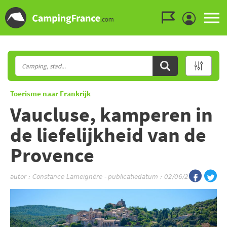
Ga naar menu
Ga naar inhoud
Ga naar zoeken
Toerisme naar Frankrijk
Vaucluse, kamperen in
de liefelijkheid van de
Provence
autor :
Constance Lameignère
-
publicatiedatum : 02/06/2022