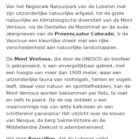
Van het Regionale Natuurpark van de Luberon met
zijn uitzonderlijke natuurlijke erfgoed, tot de grote
natuurlijke en klimatologische diversiteit van de Mont
Ventoux, via de Dentelles de Montmirail en de oude
okergroeven van de
Provençaalse Colorado
, is de
Vaucluse een kleurrijke streek met een rijke
verscheidenheid aan natuurlijke landschappen.
De
Mont Ventoux
, die door de UNESCO als biosfeer
is geklasseerd, is een onvergelijkbaar gebied, met
een hoogte van meer dan 1900 meter, waar een
uitzonderlijke fauna van roofvogels, herten en vogels
leeft. Ideaal voor natuur- en sportliefhebbers, kan de
Mont Ventoux worden beklommen per fiets, te voet
en zelfs te paard. Op de top ontdekt u een
maanvormige top van witte kalksteen en een
schitterend panorama! Het uitzicht over de kloven
van Nesque, de berg Sainte-Victoire en de
Middellandse Zeekust is adembenemend.
Het dorp
Roussillon
, dat de Luberon vallei