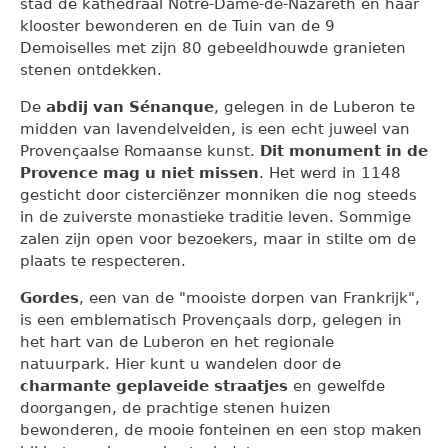
stad de kathedraal Notre-Dame-de-Nazareth en haar
klooster bewonderen en de Tuin van de 9
Demoiselles met zijn 80 gebeeldhouwde granieten
stenen ontdekken.
De
abdij van Sénanque
, gelegen in de Luberon te
midden van lavendelvelden, is een echt juweel van
Provençaalse Romaanse kunst.
Dit monument in de
Provence mag u niet missen
. Het werd in 1148
gesticht door cisterciënzer monniken die nog steeds
in de zuiverste monastieke traditie leven. Sommige
zalen zijn open voor bezoekers, maar in stilte om de
plaats te respecteren.
Gordes
, een van de "mooiste dorpen van Frankrijk",
is een emblematisch Provençaals dorp, gelegen in
het hart van de Luberon en het regionale
natuurpark. Hier kunt u wandelen door de
charmante geplaveide straatjes
en gewelfde
doorgangen, de prachtige stenen huizen
bewonderen, de mooie fonteinen en een stop maken