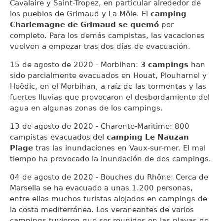
Cavalaire y Saint-Tropez, en particular alrededor de
los pueblos de Grimaud y La Môle. El
camping
Charlemagne de Grimaud se quemó
por
completo. Para los demás campistas, las vacaciones
vuelven a empezar tras dos días de evacuación.
15 de agosto de 2020 - Morbihan:
3 campings
han
sido parcialmente evacuados en Houat, Plouharnel y
Hoëdic, en el Morbihan, a raíz de las tormentas y las
fuertes lluvias que provocaron el desbordamiento del
agua en algunas zonas de los campings.
13 de agosto de 2020 - Charente-Maritime: 800
campistas evacuados del
camping Le Nauzan
Plage
tras las inundaciones en Vaux-sur-mer. El mal
tiempo ha provocado la inundación de dos campings.
04 de agosto de 2020 - Bouches du Rhône: Cerca de
Marsella se ha evacuado a unas 1.200 personas,
entre ellas muchos turistas alojados en campings de
la costa mediterránea. Los veraneantes de varios
campings tuvieron que ser reunidos en las playas de