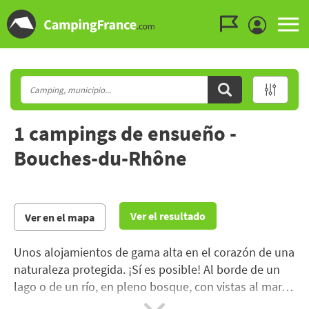
Ir al menú
Ir al contenido
Ir a buscar
1 campings de ensueño -
Bouches-du-Rhône
Ver el resultado
Ver en el mapa
Unos alojamientos de gama alta en el corazón de una
naturaleza protegida. ¡Sí es posible! Al borde de un
lago o de un río, en pleno bosque, con vistas al mar…
¡Algunos campings le harán soñar! El ambiente