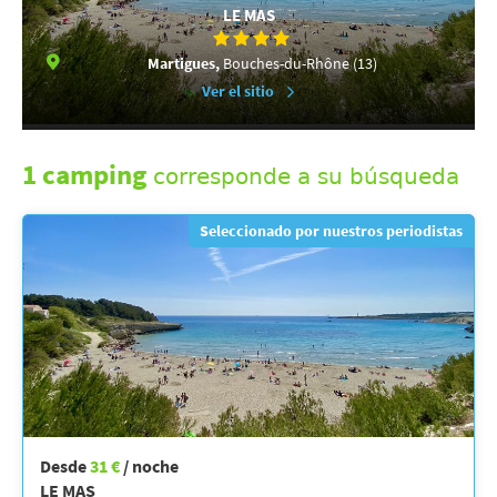
LE MAS
Martigues,
Bouches-du-Rhône (13)
Ver el sitio
1 camping
corresponde a su búsqueda
Seleccionado por nuestros periodistas
Desde
31 €
/ noche
LE MAS