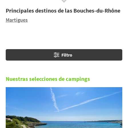
tranquilo y relajante se une al confort de los
Principales destinos de las Bouches-du-Rhône
alojamientos para unas inolvidables vacaciones en
familia.
Martigues
Filtro
Nuestras selecciones de campings