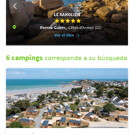
LE RANOLIEN
Perros-Guirec,
Côtes-d'Armor (22)
Ver el sitio
6 campings
corresponde a su búsqueda