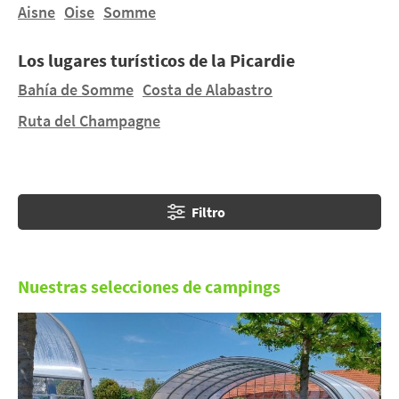
pantanos de la Bahía de Somme o el bosque de
Aisne
Oise
Somme
Compiègne para pasar sus
vacaciones de camping en
Picardie
. A menos que prefiera el Oise, tierra del
Los lugares turísticos de la Picardie
Domaine de Chantilly y el castillo de Emenonville.
Bahía de Somme
Costa de Alabastro
Ruta del Champagne
Filtro
Nuestras selecciones de campings