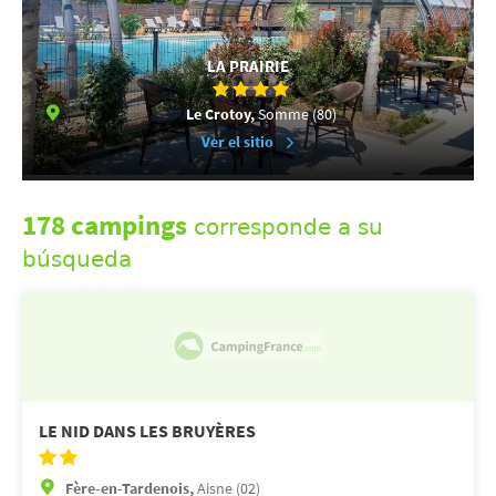
LA PRAIRIE
Le Crotoy,
Somme (80)
Ver el sitio
178 campings
corresponde a su
búsqueda
LE NID DANS LES BRUYÈRES
Fère-en-Tardenois,
Aisne (02)