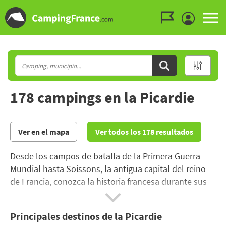
Ir al menú
Ir al contenido
Ir a buscar
178 campings en la Picardie
Ver en el mapa
Ver todos los 178 resultados
Desde los campos de batalla de la Primera Guerra
Mundial hasta Soissons, la antigua capital del reino
de Francia, conozca la historia francesa durante sus
vacaciones en Picardie.
Principales destinos de la Picardie
Los amantes de la naturaleza preferirán los vastos