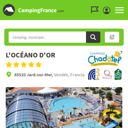
Ir al menú
Ir al contenido
Ir a buscar
L'OCÉANO D'OR
85520 Jard-sur-Mer,
Vendée, Francia