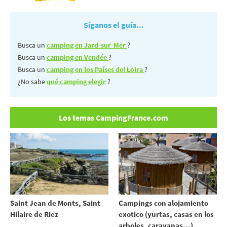
Síganos el guía...
Busca un
camping en Jard-sur-Mer
?
Busca un
camping en Vendée
?
Busca un
camping en los Países del Loira
?
¿No sabe
qué camping elegir
?
Los temas CampingFrance.com
Saint Jean de Monts, Saint
Campings con alojamiento
Hilaire de Riez
exotico (yurtas, casas en los
arboles, caravanas...)