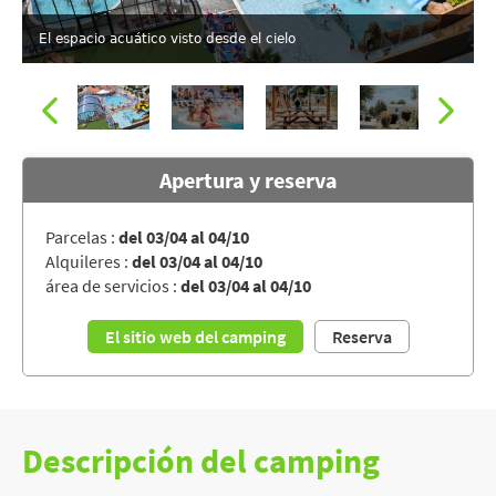
El espacio acuático visto desde el cielo
Apertura y reserva
Parcelas :
del 03/04 al 04/10
Alquileres :
del 03/04 al 04/10
El parque acuático del camping L'OCÉANO D'OR
área de servicios :
del 03/04 al 04/10
El sitio web del camping
Reserva
Descripción del camping