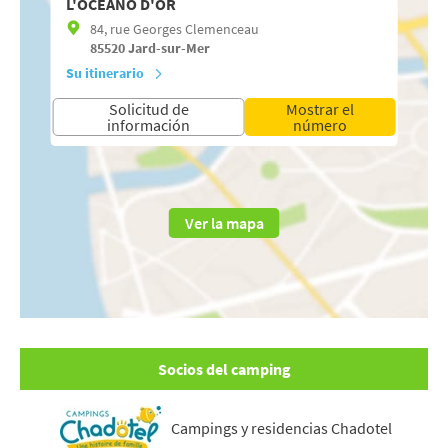
L'OCÉANO D'OR
84, rue Georges Clemenceau
85520
Jard-sur-Mer
Su itinerario
Solicitud de
Mostrar el
información
número
Ver la mapa
Socios del camping
Campings y residencias Chadotel