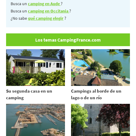
Busca un
camping en Aude
?
Busca un
camping en Occitania
?
¿No sabe
qué camping elegir
?
Los temas CampingFrance.com
Su segunda casa en un
Campings al borde de un
camping
lago o de un río