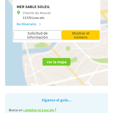
MER SABLE SOLEIL
Chemin du Mouret
11370
Leucate
Su itinerario
Solicitud de
Mostrar el
información
número
Ver la mapa
Síganos el guía...
Busca un
camping en Leucate
?