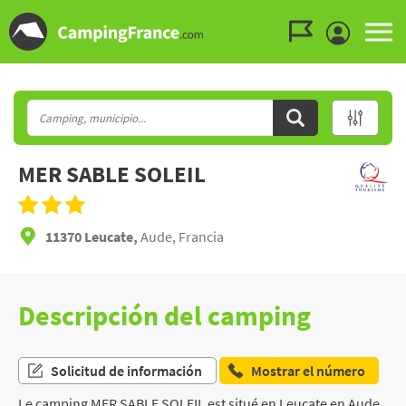
Ir al menú
Ir al contenido
Ir a buscar
MER SABLE SOLEIL
11370 Leucate,
Aude, Francia
Descripción del camping
Solicitud de información
Mostrar el número
Le camping MER SABLE SOLEIL est situé en Leucate en Aude,