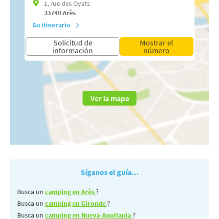
1, rue des Oyats
33740
Arès
Su itinerario
Solicitud de
Mostrar el
información
número
Ver la mapa
Síganos el guía...
Busca un
camping en Arès
?
Busca un
camping en Gironde
?
Busca un
camping en Nueva-Aquitania
?