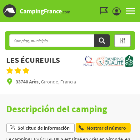
Ir al menú
Ir al contenido
Ir a buscar
LES ÉCUREUILS
33740 Arès,
Gironde, Francia
Descripción del camping
Solicitud de información
Mostrar el número
Le camping LES ÉCUREUILS est situé en Arès en Gironde, en