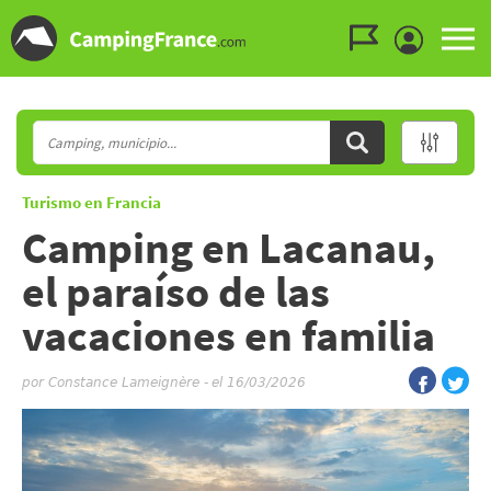
Ir al menú
Ir al contenido
Ir a buscar
Turismo en Francia
Camping en Lacanau,
el paraíso de las
vacaciones en familia
por
Constance Lameignère
-
el 16/03/2026