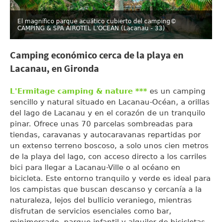
El magnífico parque acuático cubierto del camping
©
CAMPING & SPA AIROTEL L'OCEAN (Lacanau - 33)
Camping económico cerca de la playa en
Lacanau, en Gironda
L'Ermitage camping & nature ***
es un camping
sencillo y natural situado en Lacanau-Océan, a orillas
del lago de Lacanau y en el corazón de un tranquilo
pinar. Ofrece unas 70 parcelas sombreadas para
tiendas, caravanas y autocaravanas repartidas por
un extenso terreno boscoso, a solo unos cien metros
de la playa del lago, con acceso directo a los carriles
bici para llegar a Lacanau-Ville o al océano en
bicicleta. Este entorno tranquilo y verde es ideal para
los campistas que buscan descanso y cercanía a la
naturaleza, lejos del bullicio veraniego, mientras
disfrutan de servicios esenciales como bar,
minimercado, parque infantil y alquiler de bicicletas.