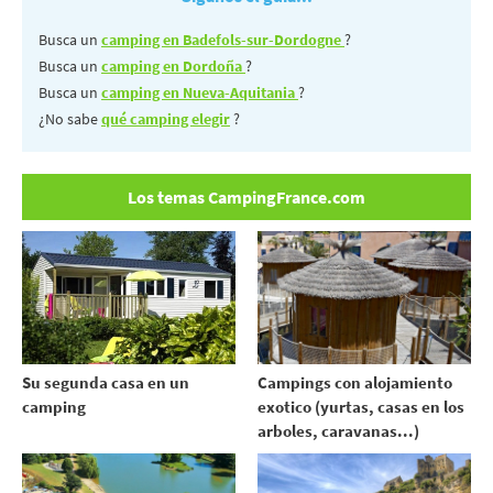
Busca un
camping en Badefols-sur-Dordogne
?
Busca un
camping en Dordoña
?
Busca un
camping en Nueva-Aquitania
?
¿No sabe
qué camping elegir
?
Los temas CampingFrance.com
Su segunda casa en un
Campings con alojamiento
camping
exotico (yurtas, casas en los
arboles, caravanas...)