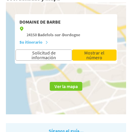
DOMAINE DE BARBE
24150
Badefols-sur-Dordogne
Su itinerario
Solicitud de
Mostrar el
información
número
Ver la mapa
Síganos el guía...