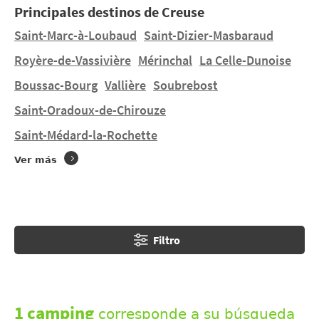
Principales destinos de Creuse
paisajes impresionistas y viva una auténtica
experiencia en una tierra llena de riquezas y encanto.
Saint-Marc-à-Loubaud
Saint-Dizier-Masbaraud
Royère-de-Vassivière
Mérinchal
La Celle-Dunoise
¿Desea alojarse en una tienda de campaña o en una
Boussac-Bourg
Vallière
Soubrebost
casa móvil en
La Chapelle-Taillefert
en un terreno de
dimensiones humanas ? Encontrará 1 camping en
La
Saint-Oradoux-de-Chirouze
Chapelle-Taillefert
y 1 camping cerca. Descubra LA
Saint-Médard-la-Rochette
CHAPELLE y CAMPING DE COURTILLE situados en
Guéret
a 6,99 km.
Ver más
Filtro
1 camping
corresponde a su búsqueda