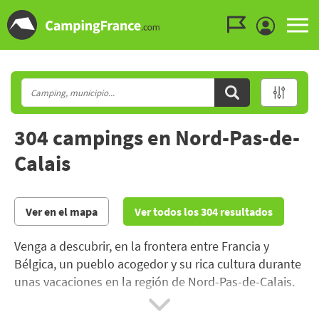
Ir al menú
Ir al contenido
Ir a buscar
304 campings en Nord-Pas-de-
Calais
Ver en el mapa
Ver todos los 304 resultados
Venga a descubrir, en la frontera entre Francia y
Bélgica, un pueblo acogedor y su rica cultura durante
unas vacaciones en la región de Nord-Pas-de-Calais.
En esta parte de la antigua Flandes, podrá visitar
Arras y Lille, donde crecen innumerables