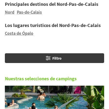
Principales destinos del Nord-Pas-de-Calais
campanarios.
Nord
Pas-de-Calais
Lejos de los clichés, tome el sol durante sus
vacaciones de camping en Nord-Pas-de-Calais
y
Los lugares turísticos del Nord-Pas-de-Calais
deténgase en los balnearios "Belle Epoque" de Le
Costa de Ópalo
Touquet y Merlimont. Y para los amantes de la
vegetación, no olvide pasear por las arboledas de
Avenois.
Filtro
Nuestras selecciones de campings