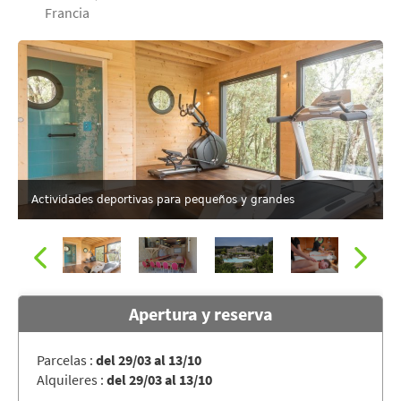
Francia
Actividades deportivas para pequeños y grandes
Apertura y reserva
Parcelas :
del 29/03 al 13/10
Alquileres :
del 29/03 al 13/10
El camping DOMAINE DE SEVENIER & SPA, Ardèche