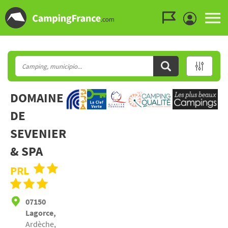
Ir al menú
Ir al contenido
Ir a buscar
DOMAINE
DE
SEVENIER
& SPA
PRL
07150
Lagorce,
Ardèche,