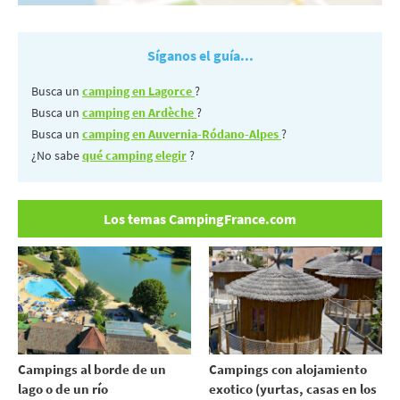
Síganos el guía...
Busca un
camping en Lagorce
?
Busca un
camping en Ardèche
?
Busca un
camping en Auvernia-Ródano-Alpes
?
¿No sabe
qué camping elegir
?
Los temas CampingFrance.com
Campings al borde de un
Campings con alojamiento
lago o de un río
exotico (yurtas, casas en los