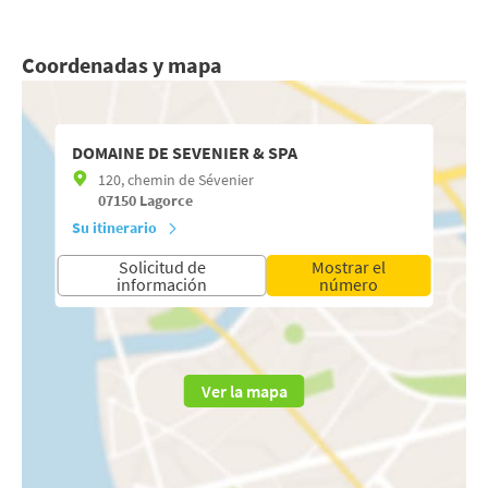
Coordenadas y mapa
DOMAINE DE SEVENIER & SPA
120, chemin de Sévenier
07150
Lagorce
Su itinerario
Solicitud de
Mostrar el
información
número
Ver la mapa