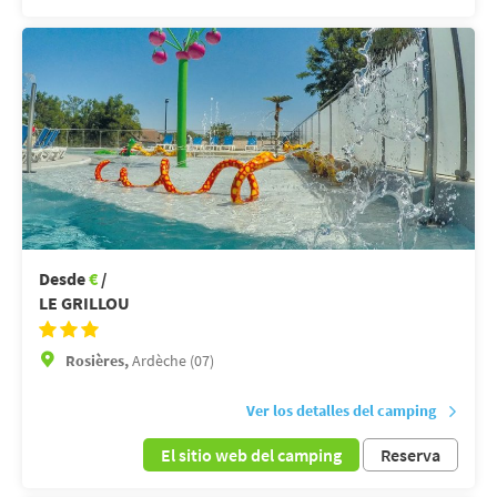
Desde
€
/
LE GRILLOU
Rosières,
Ardèche (07)
Ver los detalles del camping
El sitio web del camping
Reserva