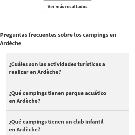
Ver más resultados
Preguntas frecuentes sobre los campings en
Ardèche
El Ardèche ofrece sitios turísticos para descubrir: Cévennes, Go
¿Cuáles son las actividades turísticas a
realizar en Ardèche?
También puede profiter de vos vacances en Ardèche pour découvri
Aunque 179 campings en Ardèche tienen al menos una piscina, s
¿Qué campings tienen parque acuático
en Ardèche?
Descubre todos los
campings con parque acuático en Ardèche
.
Vea nuestra selección de
campings con piscina cubierta en Ardè
A los niños y adolescentes les gusta acampar para hacer amigos. 
¿Qué campings tienen un club infantil
en Ardèche?