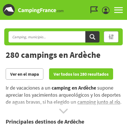
Ir al menú
Ir al contenido
Ir a buscar
280 campings en Ardèche
Ver en el mapa
Ver todos los 280 resultados
Ir de vacaciones a un
camping en Ardèche
supone
apreciar los yacimientos arqueológicos y los deportes
de aguas bravas, si ha elegido un
camping junto al río
.
Alquile una
casa móvil en un camping con piscina
y
vaya a explorar las Cevenas y su Parque Nacional.
Principales destinos de Ardèche