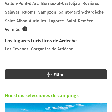
¿Le gustaría practicar el barranquismo, el kayak o la
Vallon-Pont-d’Arc
Berrias-et-Casteljau
Rosières
via ferrata? Visite las gargantas de Ardèche,
Salavas
Ruoms
Sampzon
Saint-Martin-d’Ardèche
impetuoso río que ha excavado su lecho sobre la
Saint-Alban-Auriolles
Lagorce
Saint-Remèze
piedra caliza. Visita
Vogüé
y
Aubenas
.
Ver más
Los lugares turísticos de Ardèche
Las Cevenas
Gargantas de Ardèche
Filtro
Nuestras selecciones de campings