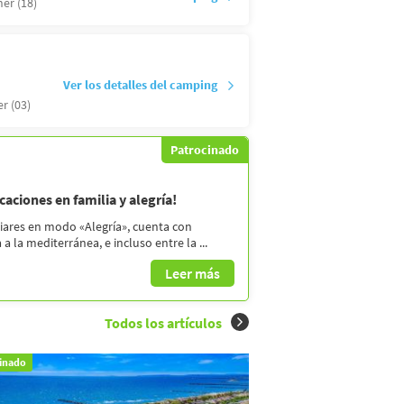
er (18)
Ver los detalles del camping
er (03)
Patrocinado
aciones en familia y alegría!
liares en modo «Alegría», cuenta con
a la mediterránea, e incluso entre la ...
Leer más
Todos los artículos
inado