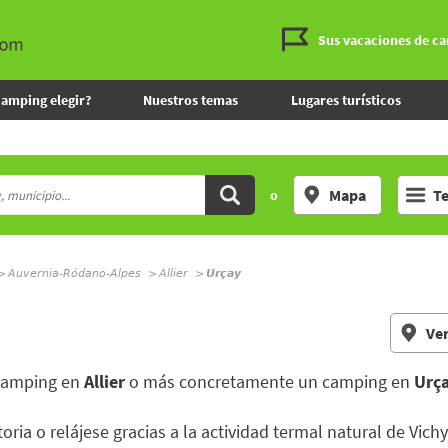
Sus vacaciones de c
camping elegir?
Nuestros temas
Lugares turísticos
Mapa
T
o
Auvernia-Ródano-Alpes
Allier
Urçay
Ver
 camping en
Allier
o más concretamente un camping en
Urç
oria o relájese gracias a la actividad termal natural de Vichy