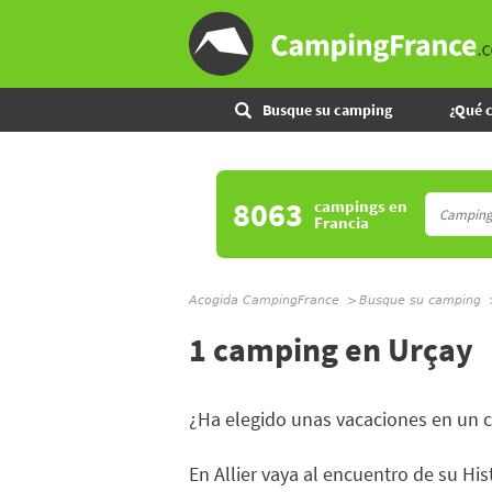
Busque su camping
¿Qué 
8063
campings
en
Francia
Acogida CampingFrance
Busque su camping
1 camping en Urçay
¿Ha elegido unas vacaciones en un
En Allier vaya al encuentro de su Hist