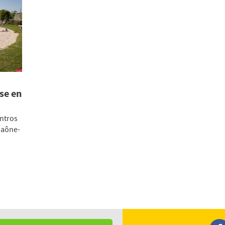
se en
entros
Saône-