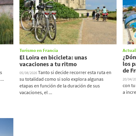
Turismo en Francia
Actual
¿Dón
El Loira en bicicleta: unas
los 
vacaciones a tu ritmo
de F
os
Tanto si decide recorrer esta ruta en
05/08/2026
...
su totalidad como si solo explora algunas
20/04/2
con tu
etapas en función de la duración de sus
a incr
vacaciones, el ...