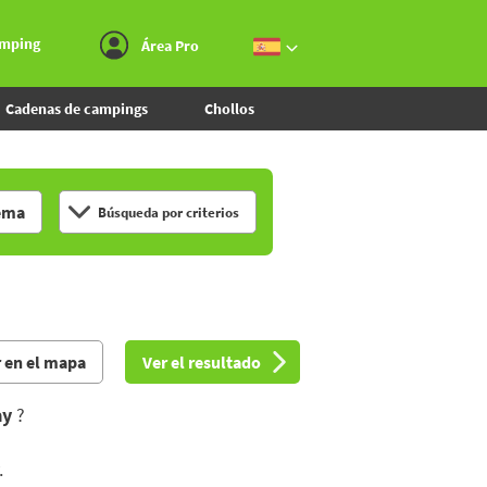
Ir al menú
Ir al contenido
Ir a buscar
amping
Área Pro
Cadenas de campings
Chollos
ema
Búsqueda por criterios
 en el mapa
Ver el resultado
ay
?
.