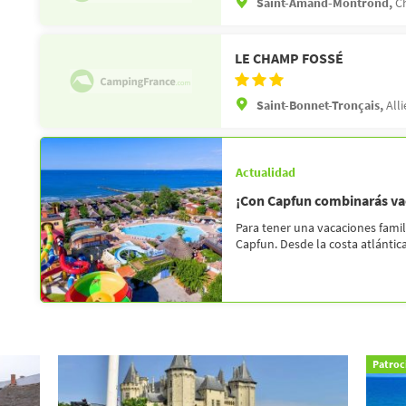
Saint-Amand-Montrond,
Ch
LE CHAMP FOSSÉ
Saint-Bonnet-Tronçais,
Alli
Actualidad
¡Con Capfun combinarás vac
Para tener una vacaciones fami
Capfun. Desde la costa atlántica 
Patroc