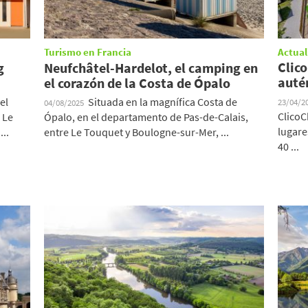
Turismo en Francia
Actual
Clic
g
Neufchâtel-Hardelot, el camping en
auté
el corazón de la Costa de Ópalo
el
Situada en la magnífica Costa de
23/04/2
04/08/2025
ClicoC
 Le
Ópalo, en el departamento de Pas-de-Calais,
lugare
..
entre Le Touquet y Boulogne-sur-Mer, ...
40 ...