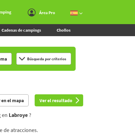
Ir al menú
Ir al contenido
Ir a buscar
amping
Área Pro
Cadenas de campings
Chollos
ema
Búsqueda por criterios
 en el mapa
Ver el resultado
g en
Labroye
?
ue de atracciones.