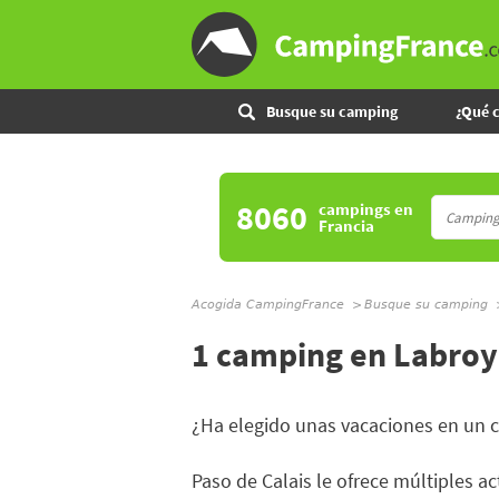
Busque su camping
¿Qué 
8060
campings
en
Francia
Acogida CampingFrance
Busque su camping
1 camping en Labro
¿Ha elegido unas vacaciones en un
Paso de Calais le ofrece múltiples ac