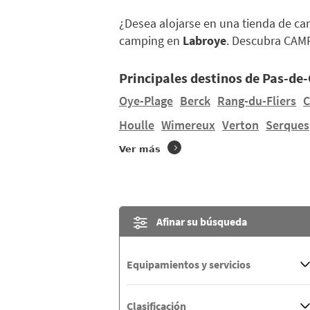
¿Desea alojarse en una tienda de c
camping en
Labroye
. Descubra CAM
Principales destinos de Pas-de-
Oye-Plage
Berck
Rang-du-Fliers
C
Houlle
Wimereux
Verton
Serques
Ver más
Afinar su búsqueda
Equipamientos y servicios
Clasificación