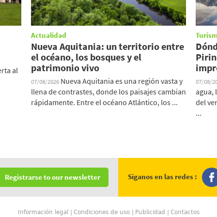
Actualidad
Turism
Nueva Aquitania: un territorio entre
Dónd
el océano, los bosques y el
Pirin
patrimonio vivo
impr
rta al
Nueva Aquitania es una región vasta y
07/08/2026
07/08/2
llena de contrastes, donde los paisajes cambian
agua, 
rápidamente. Entre el océano Atlántico, los ...
del ve
...
Síganos en las redes :
Registrarse to our newsletter
Información legal
Condiciones de uso
Publicidad
Contactos