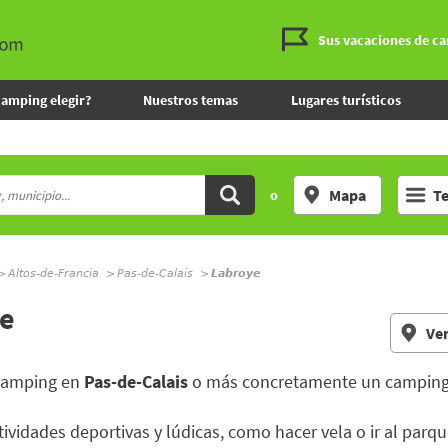
Sus vacaciones de c
camping elegir?
Nuestros temas
Lugares turísticos
Mapa
T
o
Altos-de-Francia
Pas-de-Calais
Labroye
ye
Ver
 camping en
Pas-de-Calais
o más concretamente un campin
tividades deportivas y lúdicas, como hacer vela o ir al parq