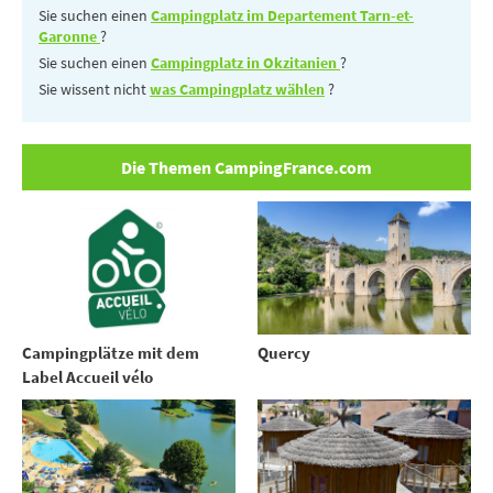
Sie suchen einen
Campingplatz im Departement Tarn-et-
Garonne
?
Sie suchen einen
Campingplatz in Okzitanien
?
Sie wissent nicht
was Campingplatz wählen
?
Die Themen CampingFrance.com
Campingplätze mit dem
Quercy
Label Accueil vélo