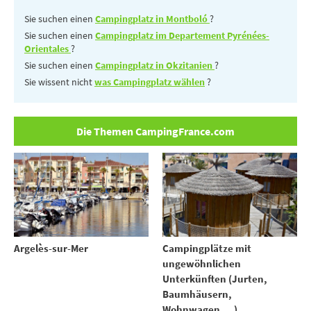
Sie suchen einen
Campingplatz in Montboló
?
Sie suchen einen
Campingplatz im Departement Pyrénées-
Orientales
?
Sie suchen einen
Campingplatz in Okzitanien
?
Sie wissent nicht
was Campingplatz wählen
?
Die Themen CampingFrance.com
Argelès-sur-Mer
Campingplätze mit
ungewöhnlichen
Unterkünften (Jurten,
Baumhäusern,
Wohnwagen....)