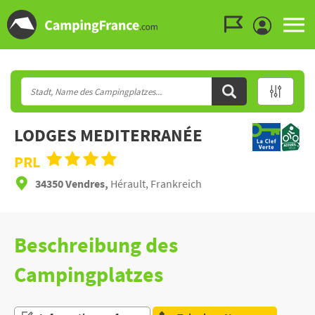
Zum Menü gehen
Zum Inhalt gehen
Zur Suche gehen
LODGES MEDITERRANÉE
PRL
34350 Vendres,
Hérault, Frankreich
Beschreibung des
Campingplatzes