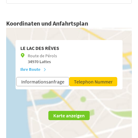
Koordinaten und Anfahrtsplan
LE LAC DES RÊVES
Route de Pérols
34970
Lattes
Ihre Route
Informationsanfrage
Telephon Nummer
Karte anzeigen