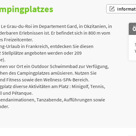
ampingplatzes
Informat
 Le Grau-du-Roi im Departement Gard, in Okzitanien, in
Ö
erbaren Erlebnissen ist. Er befindet sich in 800 m vom
s Freizeitcenter.
g-Urlaub in Frankreich, entdecken Sie diesen
2 Stellplätze angeboten werden oder 209
e).
 Ihnen vor Ort ein Outdoor Schwimmbad zur Verfügung,
chen des Campingplatzes amüsieren. Nutzen Sie
d Fitness sowie den Wellness-SPA-Bereich.
platz diverse Aktivitäten am Platz : Minigolf, Tennis,
all und Pétanque.
Abendanimationen, Tanzabende, Aufführungen sowie
nder.