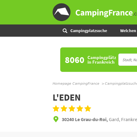
Campingplatzsuche
Welchen 
8060
Campingplätz
in Frankreich
Homepage CampingFrance
Campingplatzsuch
L'EDEN
30240 Le Grau-du-Roi,
Gard, Frankre