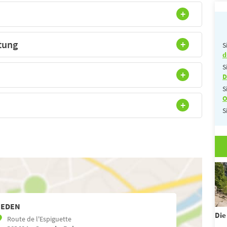
tung
S
d
S
D
S
O
S
'EDEN
Die
Route de l'Espiguette