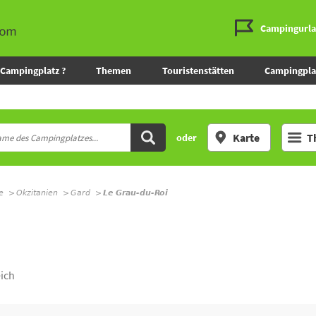
Campingurl
Campingplatz ?
Themen
Touristenstätten
Campingpla
Karte
T
oder
e
Okzitanien
Gard
Le Grau-du-Roi
ich