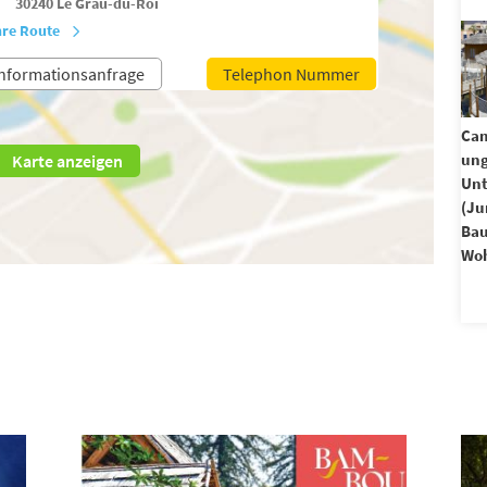
30240
Le Grau-du-Roi
hre Route
nformationsanfrage
Telephon Nummer
Cam
un
Karte anzeigen
Unt
(Ju
Ba
Woh