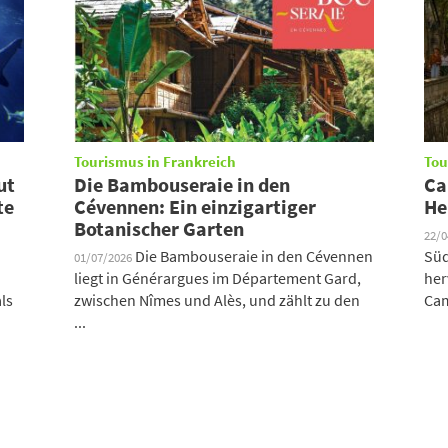
Tourismus in Frankreich
Tou
ut
Die Bambouseraie in den
Ca
te
Cévennen: Ein einzigartiger
He
Botanischer Garten
22/
Die Bambouseraie in den Cévennen
Süd
01/07/2026
liegt in Générargues im Département Gard,
her
ls
zwischen Nîmes und Alès, und zählt zu den
Cam
...