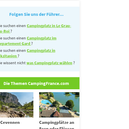
Folgen Sie uns der Führer...
ie suchen einen
Campingplatz in Le Grau-
u-Roi
?
ie suchen einen
Campingplatz im
epartement Gard
?
ie suchen einen
Campingplatz in
kzitanien
?
ie wissent nicht
was Campingplatz wählen
?
Die Themen CampingFrance.com
 Cevennen
Campingplätze an
Seen oder Flüssen