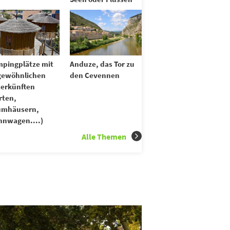
pingplätze mit
Anduze, das Tor zu
gewöhnlichen
den Cevennen
erkünften
rten,
umhäusern,
nwagen....)
Alle Themen