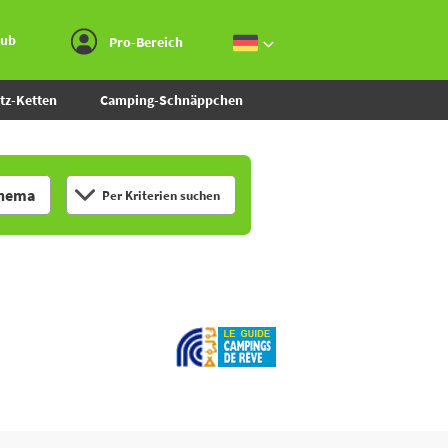
Zum Menü gehen
Zum Inhalt gehen
Zur Suche gehen
aub
Pro-Bereich
tz-Ketten
Camping-Schnäppchen
hema
Per Kriterien suchen