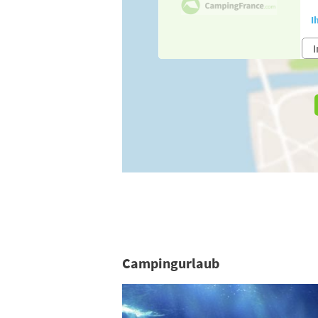
I
I
Campingurlaub