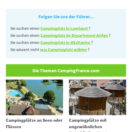
Folgen Sie uns der Führer...
Sie suchen einen
Campingplatz in Lavelanet
?
Sie suchen einen
Campingplatz im Departement Ariège
?
Sie suchen einen
Campingplatz in Okzitanien
?
Sie wissent nicht
was Campingplatz wählen
?
Die Themen CampingFrance.com
Campingplätze an Seen oder
Campingplätze mit
Flüssen
ungewöhnlichen