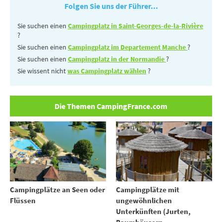
Folgen Sie uns der Führer...
Sie suchen einen
Campingplatz in Saint-Georges-de-la-Rivière
?
Sie suchen einen
Campingplatz im Departement Manche
?
Sie suchen einen
Campingplatz in der Normandie
?
Sie wissent nicht
was Campingplatz wählen
?
Die Themen CampingFrance.com
Campingplätze an Seen oder
Campingplätze mit
Flüssen
ungewöhnlichen
Unterkünften (Jurten,