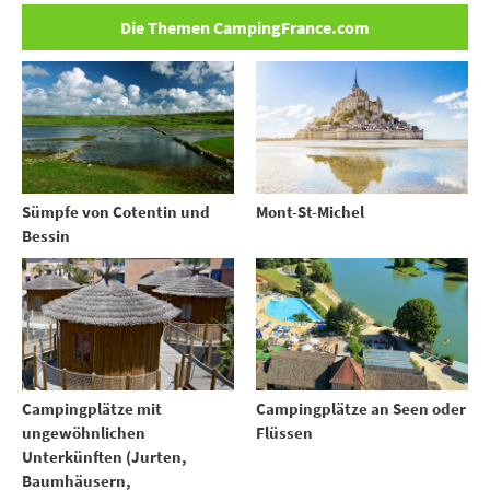
Die Themen CampingFrance.com
Sümpfe von Cotentin und
Mont-St-Michel
Bessin
Campingplätze mit
Campingplätze an Seen oder
ungewöhnlichen
Flüssen
Unterkünften (Jurten,
Baumhäusern,