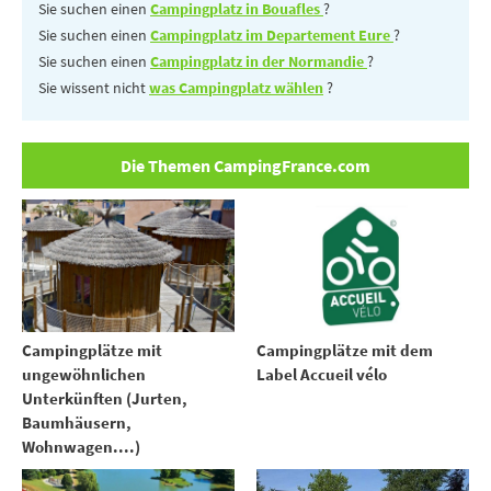
Sie suchen einen
Campingplatz in Bouafles
?
Sie suchen einen
Campingplatz im Departement Eure
?
Sie suchen einen
Campingplatz in der Normandie
?
Sie wissent nicht
was Campingplatz wählen
?
Die Themen CampingFrance.com
Campingplätze mit
Campingplätze mit dem
ungewöhnlichen
Label Accueil vélo
Unterkünften (Jurten,
Baumhäusern,
Wohnwagen....)