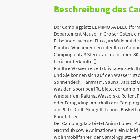
Beschreibung des C
Der Campingplatz LE MIMOSA BLEU (fermé
Departement Meuse, in Großer Osten, ei
Er befindet sich am Fluss, im Wald mit d
Für ihre Wochenenden oder Ihren Campin
Campingplatz 3 Sterne auf dem Ihnen 80 
Ferienunterkünfte ().
Für Ihre Wasserfreizeitaktivitäten steht
und Sie können sich auf den Wasserruts
Sonnendeck, Hammam, Sauna, Jacuzzi un
Was den Sport betrifft, bietet der Campin
Windsurfen, Rafting, Wasserski, Reiten
oder Paragliding innerhalb des Campingpl
am Platz : Golf, Minigolf, Tennis, Basket
Kanufahren.
Der Campingplatz bietet Animationen, A
Nachtclub sowie Animationen, ein Miniclu
Wohnmobilfahrer: der Campingplatz verfüg