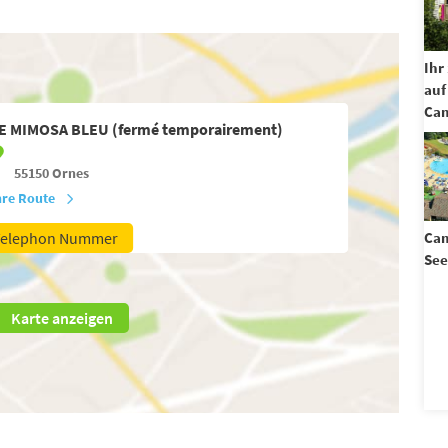
Ihr
auf
Cam
E MIMOSA BLEU (fermé temporairement)
55150
Ornes
hre Route
Telephon Nummer
Cam
See
Karte anzeigen