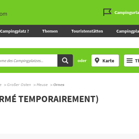
Campingurl
Campingplatz ?
Themen
Touristenstätten
Campingpla
Karte
T
oder
e
Großer Osten
Meuse
Ornes
ERMÉ TEMPORAIREMENT)