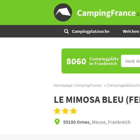
Campingplatzsuche
Welchen 
8060
Campingplätz
in Frankreich
Homepage CampingFrance
Campingplatzsuch
LE MIMOSA BLEU (F
55150 Ornes,
Meuse, Frankreich