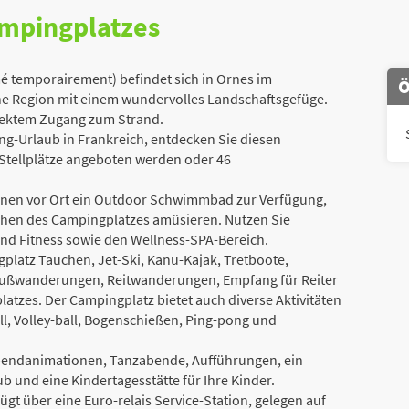
ampingplatzes
 temporairement) befindet sich in Ornes im
Ö
ne Region mit einem wundervolles Landschaftsgefüge.
irektem Zugang zum Strand.
g-Urlaub in Frankreich, entdecken Sie diesen
Stellplätze angeboten werden oder 46
 Ihnen vor Ort ein Outdoor Schwimmbad zur Verfügung,
chen des Campingplatzes amüsieren. Nutzen Sie
d Fitness sowie den Wellness-SPA-Bereich.
gplatz Tauchen, Jet-Ski, Kanu-Kajak, Tretboote,
, Fußwanderungen, Reitwanderungen, Empfang für Reiter
atzes. Der Campingplatz bietet auch diverse Aktivitäten
ball, Volley-ball, Bogenschießen, Ping-pong und
bendanimationen, Tanzabende, Aufführungen, ein
b und eine Kindertagesstätte für Ihre Kinder.
t über eine Euro-relais Service-Station, gelegen auf