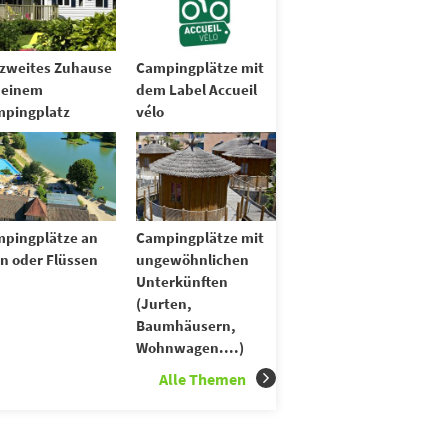
 zweites Zuhause
Campingplätze mit
 einem
dem Label Accueil
pingplatz
vélo
pingplätze an
Campingplätze mit
n oder Flüssen
ungewöhnlichen
Unterkünften
(Jurten,
Baumhäusern,
Wohnwagen....)
Alle Themen