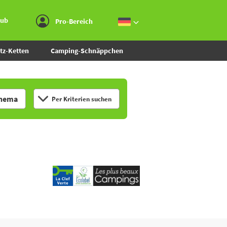
Zum Menü gehen
Zum Inhalt gehen
Zur Suche gehen
aub
Pro-Bereich
tz-Ketten
Camping-Schnäppchen
hema
Per Kriterien suchen