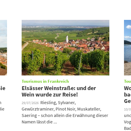
Tourismus in Frankreich
Tou
ie
Elsässer Weinstraße: und der
Wo
Wein wurde zur Reise!
ba
Ge
n
Riesling, Sylvaner,
29/07/2026
die
Gewürztraminer, Pinot Noir, Muskateller,
10/
Saering – schon allein die Erwähnung dieser
und
Namen lässt die ...
Vog
Bad