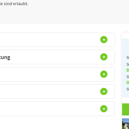
 sind erlaubt.
tung
S
S
D
S
O
S