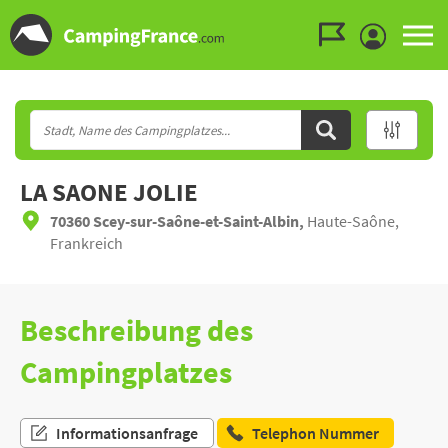
Zum Menü gehen
Zum Inhalt gehen
Zur Suche gehen
LA SAONE JOLIE
70360 Scey-sur-Saône-et-Saint-Albin,
Haute-Saône,
Frankreich
Beschreibung des
Campingplatzes
Informationsanfrage
Telephon Nummer