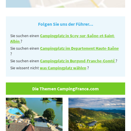
Folgen Sie uns der Führer...
Sie suchen einen
Campingplatz in Scey-sur-Saône-et-Saint-
Albin
?
Sie suchen einen
Campingplatz im Departement Haute-Saône
?
Sie suchen einen
Campingplatz in Burgund-Franche-Comté
?
Sie wissent nicht
was Campingplatz wählen
?
Die Themen CampingFrance.com