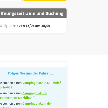
ffnungszeitraum und Buchung
Stellplätze :
von 15/06 am 15/09
Folgen Sie uns der Führer...
ie suchen einen
Campingplatz in La Trinité-
orhoët
?
ie suchen einen
Campingplatz im
epartement Morbihan
?
ie suchen einen
Campingplatz in der
retagne
?