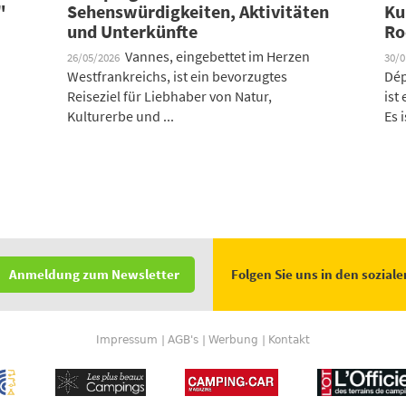
"
Sehenswürdigkeiten, Aktivitäten
Ku
und Unterkünfte
Ro
Vannes, eingebettet im Herzen
26/05/2026
30/
Westfrankreichs, ist ein bevorzugtes
Dép
Reiseziel für Liebhaber von Natur,
ist
Kulturerbe und ...
Es i
Folgen Sie uns in den sozial
Anmeldung zum Newsletter
Impressum
AGB's
Werbung
Kontakt