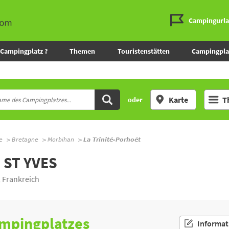
Campingurl
Campingplatz ?
Themen
Touristenstätten
Campingpla
Karte
T
oder
e
Bretagne
Morbihan
La Trinité-Porhoët
 ST YVES
 Frankreich
ampingplatzes
Informat