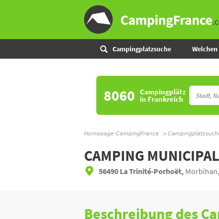
Campingplatzsuche
Welchen 
8060
Campingplätz
in Frankreich
Homepage CampingFrance
Campingplatzsuch
CAMPING MUNICIPAL
56490 La Trinité-Porhoët,
Morbihan,
Beschreibung des C