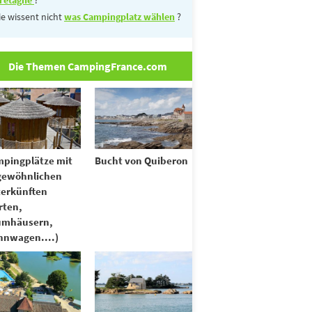
ie wissent nicht
was Campingplatz wählen
?
Die Themen CampingFrance.com
pingplätze mit
Bucht von Quiberon
gewöhnlichen
erkünften
rten,
umhäusern,
nwagen....)