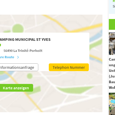
S
AMPING MUNICIPAL ST YVES
56490
La Trinité-Porhoët
hre Route
Cam
un
nformationsanfrage
Telephon Nummer
Unt
(Ju
Ba
Woh
Karte anzeigen