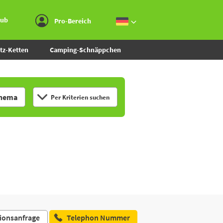
Zum Menü gehen
Zum Inhalt gehen
Zur Suche gehen
aub
Pro-Bereich
tz-Ketten
Camping-Schnäppchen
hema
Per Kriterien suchen
ionsanfrage
Telephon Nummer