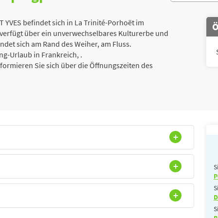
VES befindet sich in La Trinité-Porhoët im
Ö
verfügt über ein unverwechselbares Kulturerbe und
indet sich am Rand des Weiher, am Fluss.
-Urlaub in Frankreich, .
Informieren Sie sich über die Öffnungszeiten des
S
P
S
D
S
B