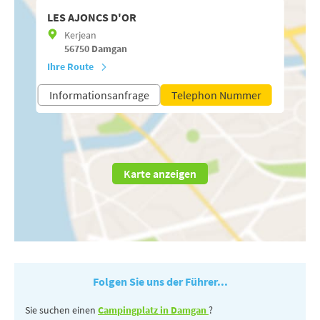
LES AJONCS D'OR
Kerjean
56750
Damgan
Ihre Route
Informationsanfrage
Telephon Nummer
Karte anzeigen
Folgen Sie uns der Führer...
Sie suchen einen
Campingplatz in Damgan
?