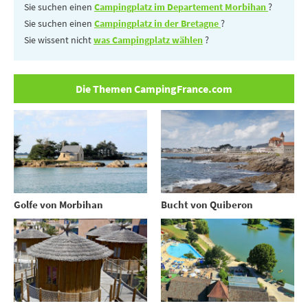
Sie suchen einen
Campingplatz im Departement Morbihan
?
Sie suchen einen
Campingplatz in der Bretagne
?
Sie wissent nicht
was Campingplatz wählen
?
Die Themen CampingFrance.com
Golfe von Morbihan
Bucht von Quiberon