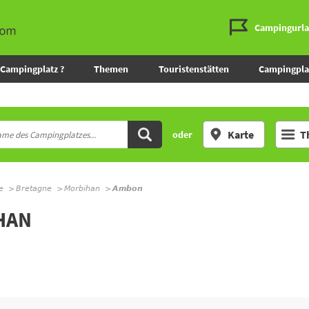
Campingurl
Campingplatz ?
Themen
Touristenstätten
Campingpla
Karte
T
oder
e
Bretagne
Morbihan
Ambon
HAN
h