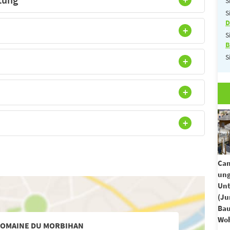
S
S
D
S
B
S
Cam
un
Unt
(Ju
Ba
Woh
OMAINE DU MORBIHAN