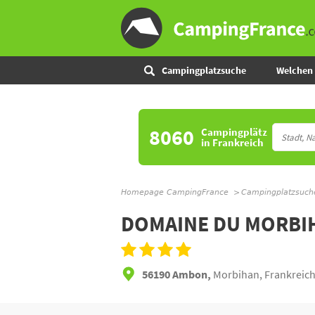
Campingplatzsuche
Welchen 
8060
Campingplätz
in Frankreich
Homepage CampingFrance
Campingplatzsuch
DOMAINE DU MORBI
56190 Ambon,
Morbihan, Frankreic