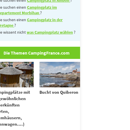
ie suchen einen
Campingplatz in Ambon
?
ie suchen einen
Campingplatz im
epartement Morbihan
?
ie suchen einen
Campingplatz in der
retagne
?
ie wissent nicht
was Campingplatz wählen
?
Die Themen CampingFrance.com
pingplätze mit
Bucht von Quiberon
gewöhnlichen
erkünften
rten,
umhäusern,
nwagen....)