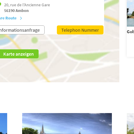
20, rue de l'Ancienne Gare
56190
Ambon
hre Route
nformationsanfrage
Telephon Nummer
Gol
Karte anzeigen