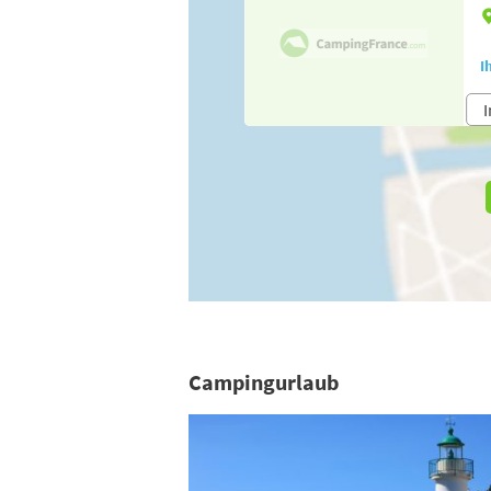
I
I
Campingurlaub