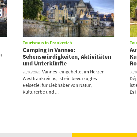
Tourismus in Frankreich
Tou
Camping in Vannes:
Au
"
Sehenswürdigkeiten, Aktivitäten
Ku
und Unterkünfte
Ro
Vannes, eingebettet im Herzen
26/05/2026
30/
Westfrankreichs, ist ein bevorzugtes
Dép
Reiseziel für Liebhaber von Natur,
ist
Kulturerbe und ...
Es i