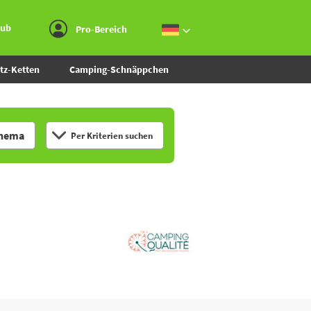
Zum Menü gehen
Zum Inhalt gehen
Zur Suche gehen
aub
Pro-Bereich
tz-Ketten
Camping-Schnäppchen
hema
Per Kriterien suchen