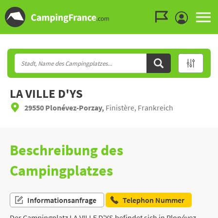
Zum Menü gehen
Zum Inhalt gehen
Zur Suche gehen
LA VILLE D'YS
29550 Plonévez-Porzay,
Finistère, Frankreich
Beschreibung des
Campingplatzes
Informationsanfrage
Telephon Nummer
Der Campingplatz LA VILLE D'YS befindet sich in Plonévez-