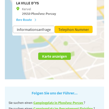
LA VILLE D'YS
Kervel
29550
Plonévez-Porzay
Ihre Route
Informationsanfrage
Telephon Nummer
Karte anzeigen
Folgen Sie uns der Führer...
Sie suchen einen
Campingplatz in Plonévez-Porzay
?
Sie suchen einen
Campingplatz im Departement Finistère
?