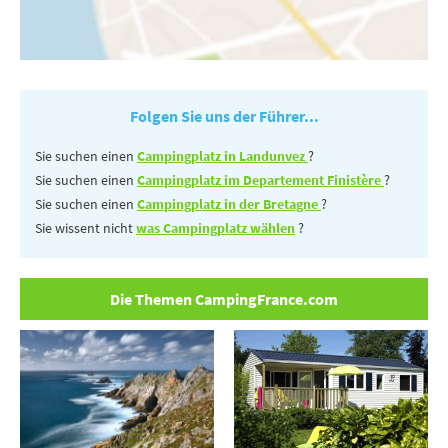
Folgen Sie uns der Führer...
Sie suchen einen
Campingplatz in Landunvez
?
Sie suchen einen
Campingplatz im Departement Finistère
?
Sie suchen einen
Campingplatz in der Bretagne
?
Sie wissent nicht
was Campingplatz wählen
?
Die Themen CampingFrance.com