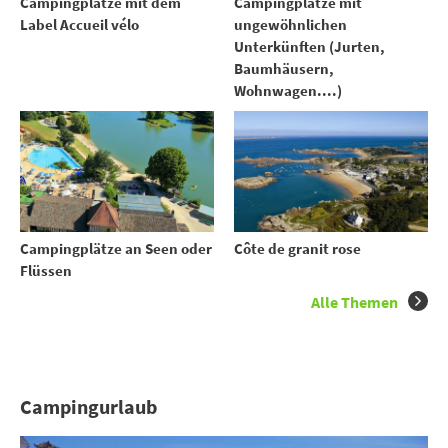
Campingplätze mit dem
Campingplätze mit
Label Accueil vélo
ungewöhnlichen
Unterkünften (Jurten,
Baumhäusern,
Wohnwagen....)
Campingplätze an Seen oder
Côte de granit rose
Flüssen
Alle Themen
Campingurlaub