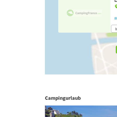
L
I
I
Campingurlaub