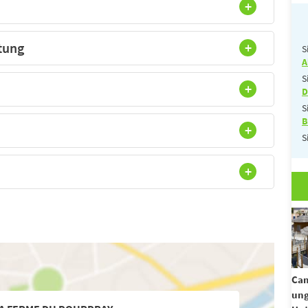
tung
S
A
S
D
S
B
S
Cam
un