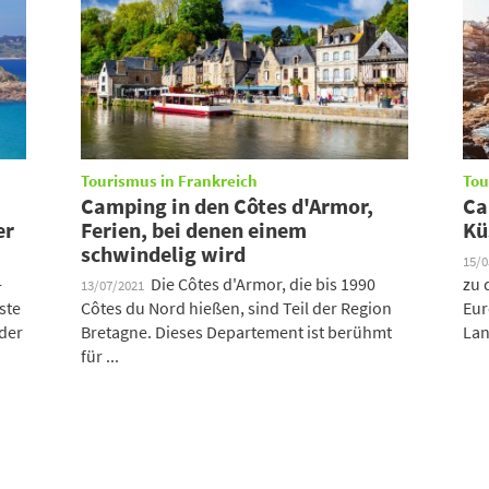
Tourismus in Frankreich
Tou
Camping in den Côtes d'Armor,
Ca
er
Ferien, bei denen einem
Kü
schwindelig wird
15/
-
Die Côtes d'Armor, die bis 1990
zu 
13/07/2021
ste
Côtes du Nord hießen, sind Teil der Region
Eur
 der
Bretagne. Dieses Departement ist berühmt
Lan
für ...