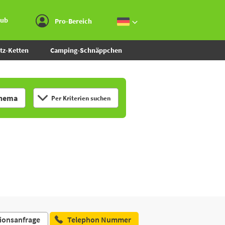
Zum Menü gehen
Zum Inhalt gehen
Zur Suche gehen
aub
Pro-Bereich
tz-Ketten
Camping-Schnäppchen
hema
Per Kriterien suchen
ionsanfrage
Telephon Nummer