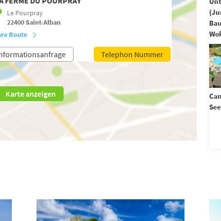
A FERME DU POURPRAY
Unt
(Ju
Le Pourpray
22400
Saint-Alban
Ba
Woh
hre Route
nformationsanfrage
Telephon Nummer
Karte anzeigen
Cam
See