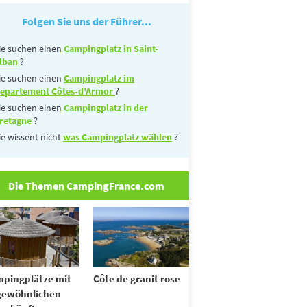
Folgen Sie uns der Führer...
ie suchen einen
Campingplatz in Saint-
lban
?
ie suchen einen
Campingplatz im
epartement Côtes-d'Armor
?
ie suchen einen
Campingplatz in der
retagne
?
ie wissent nicht
was Campingplatz wählen
?
Die Themen CampingFrance.com
pingplätze mit
Côte de granit rose
gewöhnlichen