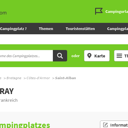
Campingurl
Campingplatz ?
Themen
Touristenstätten
Campingpla
Karte
T
oder
e
Bretagne
Côtes-d'Armor
Saint-Alban
RAY
rankreich
ampingplatzes
Informat