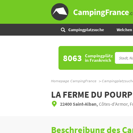
Campingplatzsuche
Welchen 
8063
Campingplätz
in Frankreich
Homepage CampingFrance
Campingplatzsuch
LA FERME DU POURP
22400 Saint-Alban,
Côtes-d'Armor, F
Beschreibung des C