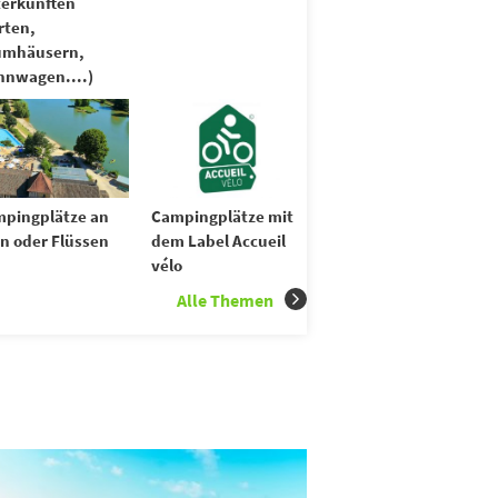
erkünften
rten,
umhäusern,
nwagen....)
pingplätze an
Campingplätze mit
n oder Flüssen
dem Label Accueil
vélo
Alle Themen